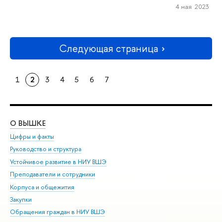
4 мая 2023
Следующая страница
1
2
3
4
5
6
7
О ВЫШКЕ
ОБ
Цифры и факты
Ли
Руководство и структура
Дов
Устойчивое развитие в НИУ ВШЭ
Ол
Преподаватели и сотрудники
При
Корпуса и общежития
Вы
Закупки
При
Обращения граждан в НИУ ВШЭ
Ас