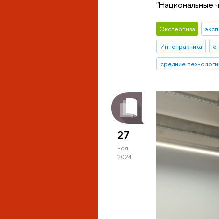
"Национальные 
Экспертиза
эксп
Иннопрактика
«
средние технологи
27
ноя
2024