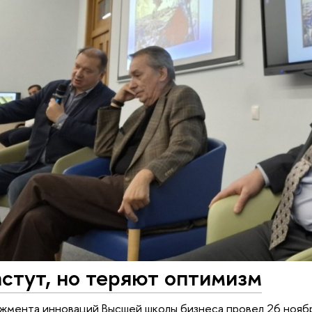
астут, но теряют оптимизм
жмента инноваций Высшей школы бизнеса провел 26 нояб