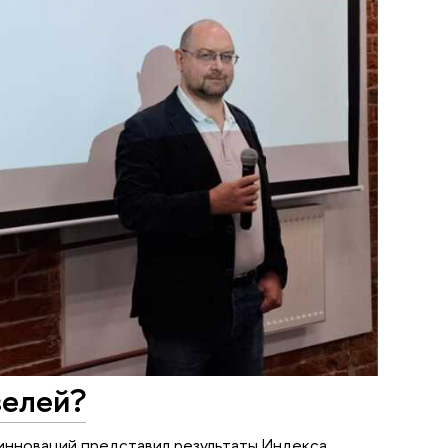
зелей?
инноваций представил результаты Индекса