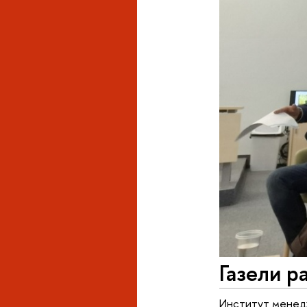
Газели р
Институт менед