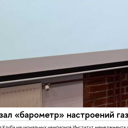
зал «барометр» настроений га
я Клуба национальных чемпионов Институт менеджмента 