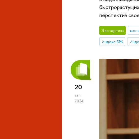
быстрорастущих 
перспектив свое
Экспертиза
мон
Индекс БРК
20
авг
2024