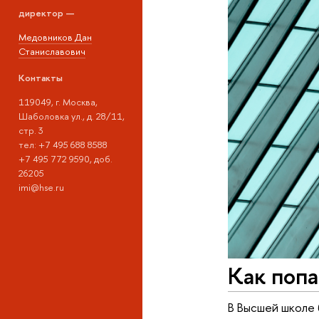
директор —
Медовников Дан
Станиславович
Контакты
119049, г. Москва,
Шаболовка ул., д. 28/11,
стр. 3
тел: +7 495 688 8588
+7 495 772 9590, доб.
26205
imi@hse.ru
Как попа
В Высшей школе 