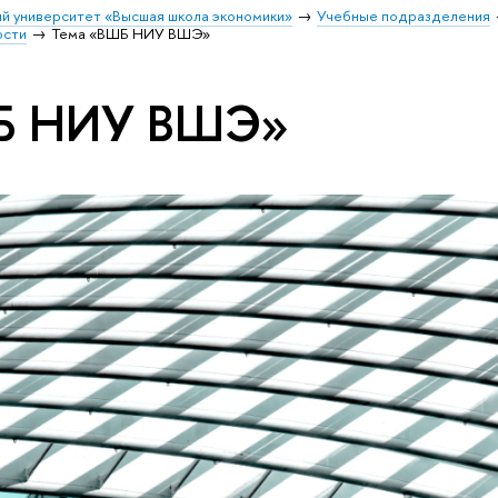
й университет «Высшая школа экономики»
Учебные подразделения
ости
Тема «ВШБ НИУ ВШЭ»
Б НИУ ВШЭ»