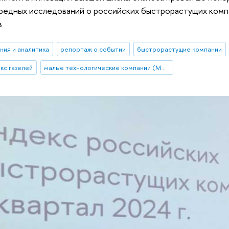
ередных исследований о российских быстрорастущих ком
в
ния и аналитика
репортаж о событии
быстрорастущие компании
кс газелей
малые технологические компании (МТК)