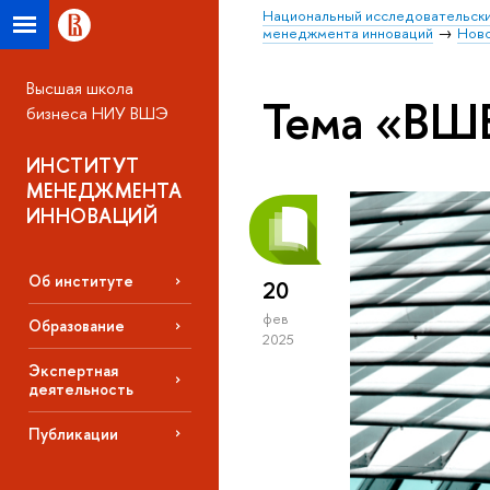
Национальный исследовательски
менеджмента инноваций
Нов
Высшая школа
Тема «ВШ
бизнеса НИУ ВШЭ
ИНСТИТУТ
МЕНЕДЖМЕНТА
ИННОВАЦИЙ
Об институте
20
фев
Образование
2025
Экспертная
деятельность
Публикации