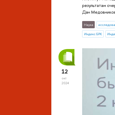
результатам оч
Дан Медовнико
Наука
исследова
Индекс БРК
Инде
12
окт
2024