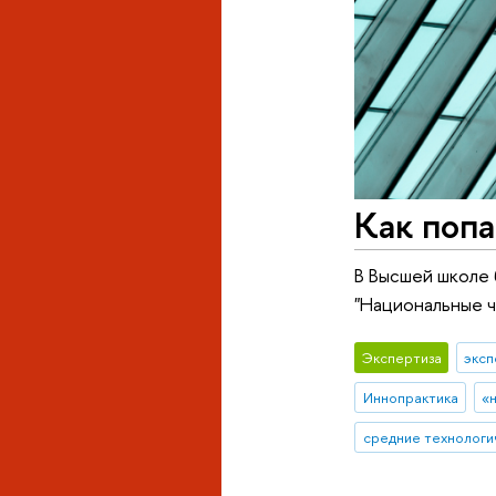
Как попа
В Высшей школе 
"Национальные 
Экспертиза
эксп
Иннопрактика
«
средние технологи