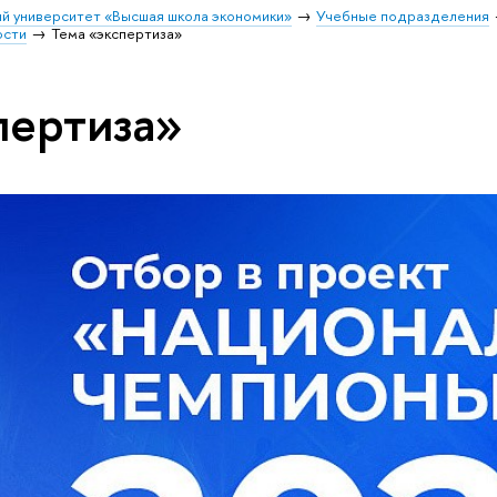
й университет «Высшая школа экономики»
Учебные подразделения
ости
Тема «экспертиза»
пертиза»