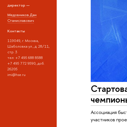
директор —
Медовников Дан
Станиславович
Контакты
119049, г. Москва,
Шаболовка ул., д. 28/11,
стр. 3
тел: +7 495 688 8588
+7 495 772 9590, доб.
26205
imi@hse.ru
Стартов
чемпион
Ассоциация быст
участников прое