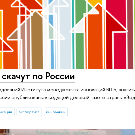
 скачут по России
ледований Института менеджмента инноваций ВШБ, анали
ссии опубликованы в ведущей деловой газете страны «В
икации
экспертиза
инновации