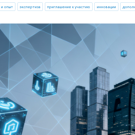
 и опыт
экспертиза
приглашение к участию
инновации
допол