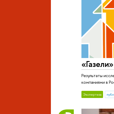
«Газели»
Результаты исс
компаниями в Ро
Экспертиза
публ