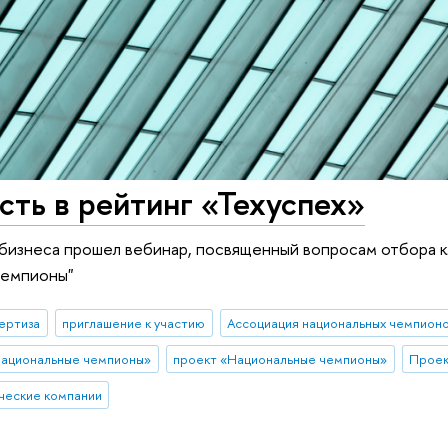
сть в рейтинг «Техуспех»
бизнеса прошел вебинар, посвященный вопросам отбора ко
чемпионы"
ертиза
приглашение к участию
Ассоциация национальных чемпион
национальные чемпионы»
проект «Национальные чемпионы»
ческие компании