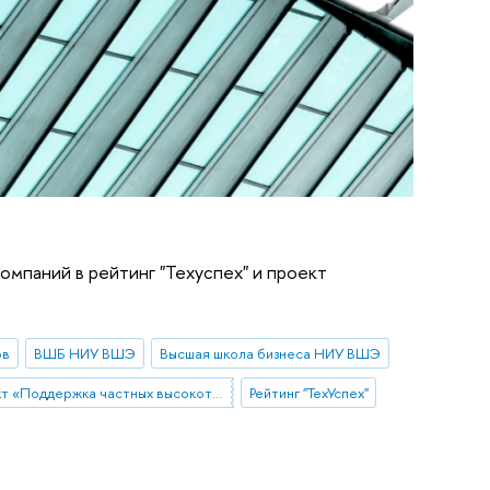
мпаний в рейтинг "Техуспех" и проект
ов
ВШБ НИУ ВШЭ
Высшая школа бизнеса НИУ ВШЭ
Проект «Поддержка частных высокотехнологических компаний-лидеров»
Рейтинг "ТехУспех"