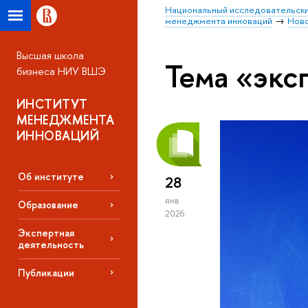
Национальный исследовательски
менеджмента инноваций
Нов
Высшая школа
Тема «экс
бизнеса НИУ ВШЭ
ИНСТИТУТ
МЕНЕДЖМЕНТА
ИННОВАЦИЙ
Об институте
28
янв
Образование
2026
Экспертная
деятельность
Публикации