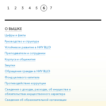
1
2
3
4
5
6
7
О ВЫШКЕ
ОБ
Цифры и факты
Ли
Руководство и структура
Дов
Устойчивое развитие в НИУ ВШЭ
Ол
Преподаватели и сотрудники
При
Корпуса и общежития
Вы
Закупки
При
Обращения граждан в НИУ ВШЭ
Ас
Фонд целевого капитала
До
Противодействие коррупции
Цен
Сведения о доходах, расходах, об имуществе и
Би
обязательствах имущественного характера
Об
Сведения об образовательной организации
Обр
Людям с ограниченными возможностями здоровья