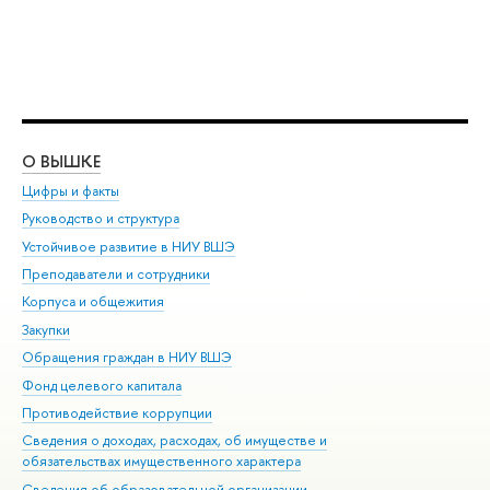
О ВЫШКЕ
ОБ
Цифры и факты
Ли
Руководство и структура
Дов
Устойчивое развитие в НИУ ВШЭ
Ол
Преподаватели и сотрудники
При
Корпуса и общежития
Вы
Закупки
При
Обращения граждан в НИУ ВШЭ
Ас
Фонд целевого капитала
До
Противодействие коррупции
Цен
Сведения о доходах, расходах, об имуществе и
Би
обязательствах имущественного характера
Об
Сведения об образовательной организации