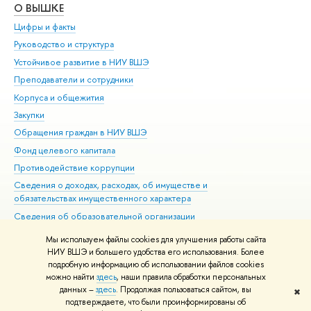
О ВЫШКЕ
ОБ
Цифры и факты
Ли
Руководство и структура
Дов
Устойчивое развитие в НИУ ВШЭ
Ол
Преподаватели и сотрудники
При
Корпуса и общежития
Вы
Закупки
При
Обращения граждан в НИУ ВШЭ
Ас
Фонд целевого капитала
До
Противодействие коррупции
Цен
Сведения о доходах, расходах, об имуществе и
Би
обязательствах имущественного характера
Об
Сведения об образовательной организации
Обр
Людям с ограниченными возможностями здоровья
Мы используем файлы cookies для улучшения работы сайта
Единая платежная страница
НИУ ВШЭ и большего удобства его использования. Более
подробную информацию об использовании файлов cookies
Работа в Вышке
можно найти
здесь
, наши правила обработки персональных
данных –
здесь
. Продолжая пользоваться сайтом, вы
✖
Редактору
подтверждаете, что были проинформированы об