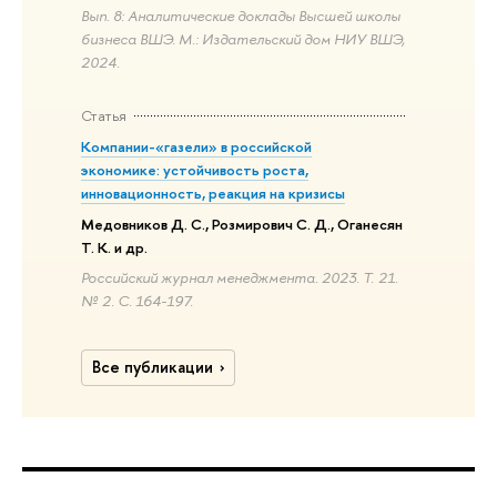
Вып. 8: Аналитические доклады Высшей школы
бизнеса ВШЭ. М.: Издательский дом НИУ ВШЭ,
2024.
Статья
Компании-«газели» в российской
экономике: устойчивость роста,
инновационность, реакция на кризисы
Медовников Д. С., Розмирович С. Д., Оганесян
Т. К. и др.
Российский журнал менеджмента. 2023. Т. 21.
№ 2. С. 164-197.
Все публикации