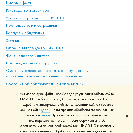
Цифры и факты
Ли
Руководство и структура
Дов
Устойчивое развитие в НИУ ВШЭ
Ол
Преподаватели и сотрудники
При
Корпуса и общежития
Вы
Закупки
При
Обращения граждан в НИУ ВШЭ
Ас
Фонд целевого капитала
До
Противодействие коррупции
Цен
Сведения о доходах, расходах, об имуществе и
Би
обязательствах имущественного характера
Об
Сведения об образовательной организации
Обр
Людям с ограниченными возможностями здоровья
Мы используем файлы cookies для улучшения работы сайта
Единая платежная страница
НИУ ВШЭ и большего удобства его использования. Более
подробную информацию об использовании файлов cookies
Работа в Вышке
можно найти
здесь
, наши правила обработки персональных
данных –
здесь
. Продолжая пользоваться сайтом, вы
✖
Редактору
подтверждаете, что были проинформированы об
© НИУ ВШЭ 1993–2026
Адреса и контакты
Условия использования
использовании файлов cookies сайтом НИУ ВШЭ и согласны
с нашими правилами обработки персональных данных. Вы
материалов
Политика конфиденциальности
Карта сайта