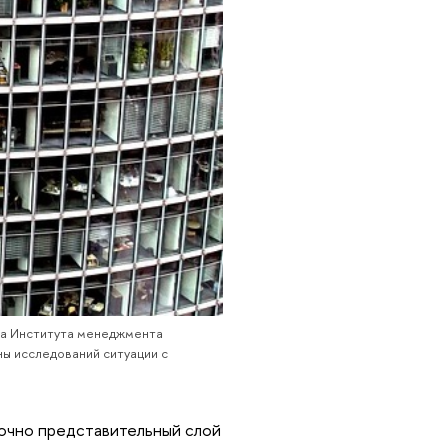
ра Института менеджмента
ы исследований ситуации с
точно представительный слой