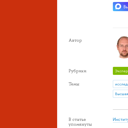
Автор
Рубрики
Экспер
Темы
исслед
Инстит
В статье
упомянуты