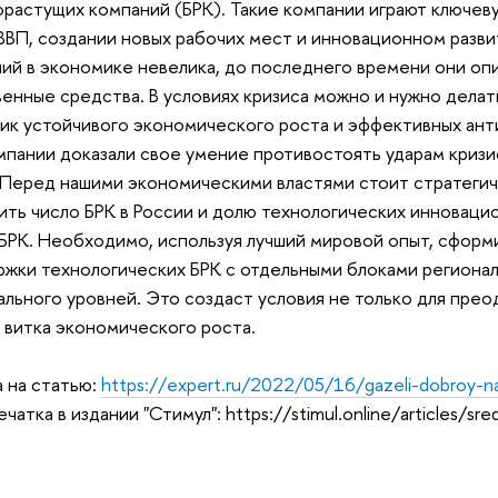
растущих компаний (БРК). Такие компании играют ключев
ВВП, создании новых рабочих мест и инновационном разви
ий в экономике невелика, до последнего времени они о
енные средства. В условиях кризиса можно и нужно делать
ик устойчивого экономического роста и эффективных ант
мпании доказали свое умение противостоять ударам кризи
 Перед нашими экономическими властями стоит стратегич
ить число БРК в России и долю технологических инноваци
БРК. Необходимо, используя лучший мировой опыт, сформ
жки технологических БРК с отдельными блоками регионал
льного уровней. Это создаст условия не только для преод
 витка экономического роста.
 на статью:
https://expert.ru/2022/05/16/gazeli-dobroy-
чатка в издании "Стимул": https://stimul.online/articles/s