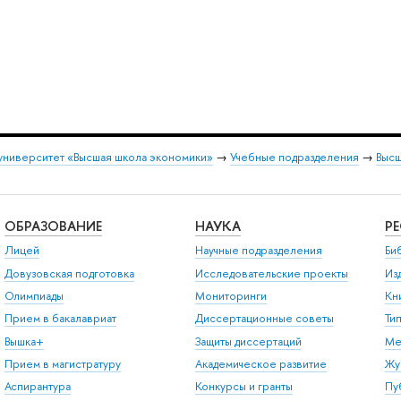
университет «Высшая школа экономики»
→
Учебные подразделения
→
Высш
ОБРАЗОВАНИЕ
НАУКА
Р
Лицей
Научные подразделения
Би
Довузовская подготовка
Исследовательские проекты
Из
Олимпиады
Мониторинги
Кн
Прием в бакалавриат
Диссертационные советы
Ти
Вышка+
Защиты диссертаций
Ме
Прием в магистратуру
Академическое развитие
Жу
Аспирантура
Конкурсы и гранты
Пу