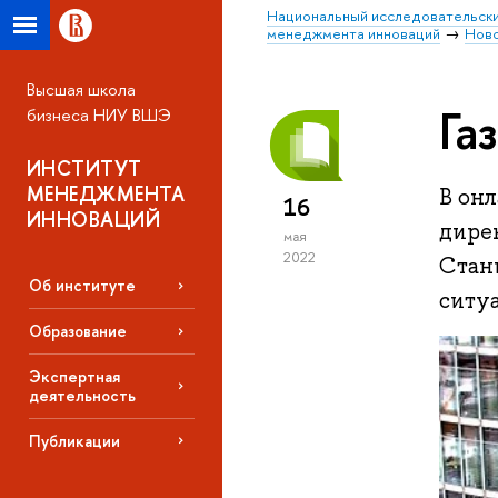
Национальный исследовательски
менеджмента инноваций
Нов
Высшая школа
Га
бизнеса НИУ ВШЭ
ИНСТИТУТ
МЕНЕДЖМЕНТА
В он
16
ИННОВАЦИЙ
дире
мая
2022
Стан
Об институте
ситу
Образование
Экспертная
деятельность
Публикации