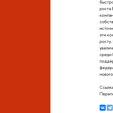
быстро
роста 
компан
собств
источн
эти ко
росту.
увелич
среди 
поддер
федера
нового
Ссылка
П
ерепе