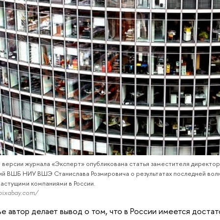
н версии журнала «Эксперт» опубликована статья заместителя директо
ий ВШБ НИУ ВШЭ Станислава Розмировича о результатах последней волн
астущими компаниями в России.
pixabay.com/
ье автор делает вывод о том, что в России имеется доста