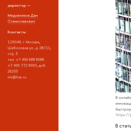
директор —
Медовников Дан
Станиславович
Контакты
119049, г. Москва,
Шаболовка ул., д. 28/11,
стр. 3
тел: +7 495 688 8588
+7 495 772 9590, доб.
26205
imi@hse.ru
В онлай
инновац
быстрор
https://
В стат