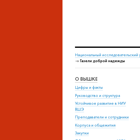
Национальный исследовательский 
→
Газели доброй надежды
О ВЫШКЕ
Цифры и факты
Руководство и структура
Устойчивое развитие в НИУ
ВШЭ
Преподаватели и сотрудники
Корпуса и общежития
Закупки