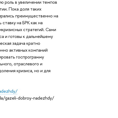
ую роль в увеличении темпов
тии. Пока доля таких
пирались преимущественно на
 ставку на БРК как на
икризисных стратегий. Сами
са и готовы к дальнейшему
еская задача кратно
онно активных компаний
ировать госпрограмму
ьного, отраслевого и
оления кризиса, но и для
nadezhdy/
reda/gazeli-dobroy-nadezhdy/