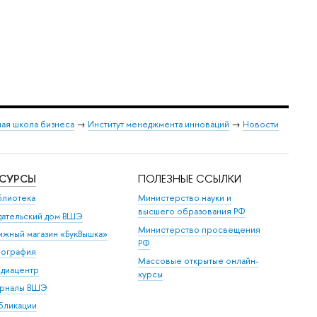
ая школа бизнеса
→
Институт менеджмента инноваций
→
Новости
ЕСУРСЫ
ПОЛЕЗНЫЕ ССЫЛКИ
блиотека
Министерство науки и
высшего образования РФ
дательский дом ВШЭ
Министерство просвещения
ижный магазин «БукВышка»
РФ
пография
Массовые открытые онлайн-
диацентр
курсы
рналы ВШЭ
бликации