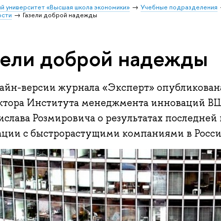
й университет «Высшая школа экономики»
Учебные подразделения
ости
Газели доброй надежды
зели доброй надежды
лайн-версии журнала «Эксперт» опубликована
ктора Института менеджмента инноваций
ислава Розмировича о результатах последней
ации с быстрорастущими компаниями в Росси