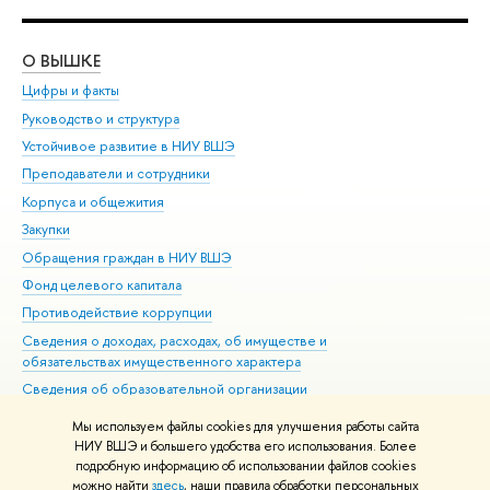
О ВЫШКЕ
ОБ
Цифры и факты
Ли
Руководство и структура
Дов
Устойчивое развитие в НИУ ВШЭ
Ол
Преподаватели и сотрудники
При
Корпуса и общежития
Вы
Закупки
При
Обращения граждан в НИУ ВШЭ
Ас
Фонд целевого капитала
До
Противодействие коррупции
Цен
Сведения о доходах, расходах, об имуществе и
Би
обязательствах имущественного характера
Об
Сведения об образовательной организации
Обр
Людям с ограниченными возможностями здоровья
Мы используем файлы cookies для улучшения работы сайта
Единая платежная страница
НИУ ВШЭ и большего удобства его использования. Более
подробную информацию об использовании файлов cookies
Работа в Вышке
можно найти
здесь
, наши правила обработки персональных