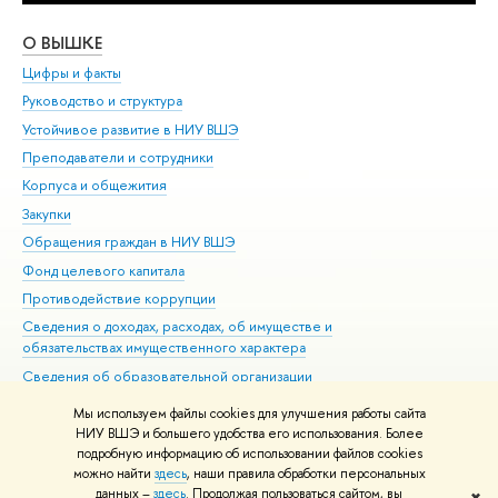
О ВЫШКЕ
ОБ
Цифры и факты
Ли
Руководство и структура
Дов
Устойчивое развитие в НИУ ВШЭ
Ол
Преподаватели и сотрудники
При
Корпуса и общежития
Вы
Закупки
При
Обращения граждан в НИУ ВШЭ
Ас
Фонд целевого капитала
До
Противодействие коррупции
Цен
Сведения о доходах, расходах, об имуществе и
Би
обязательствах имущественного характера
Об
Сведения об образовательной организации
Обр
Людям с ограниченными возможностями здоровья
Мы используем файлы cookies для улучшения работы сайта
Единая платежная страница
НИУ ВШЭ и большего удобства его использования. Более
подробную информацию об использовании файлов cookies
Работа в Вышке
можно найти
здесь
, наши правила обработки персональных
данных –
здесь
. Продолжая пользоваться сайтом, вы