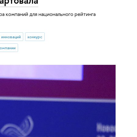
тартовала
а компаний для национального рейтинга
 инноваций
конкурс
компании