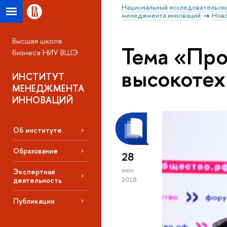
Национальный исследовательски
менеджмента инноваций
Нов
Высшая школа
Тема «Пр
бизнеса НИУ ВШЭ
высокотех
ИНСТИТУТ
МЕНЕДЖМЕНТА
ИННОВАЦИЙ
Об институте
Образование
28
июн
Экспертная
деятельность
2018
Публикации