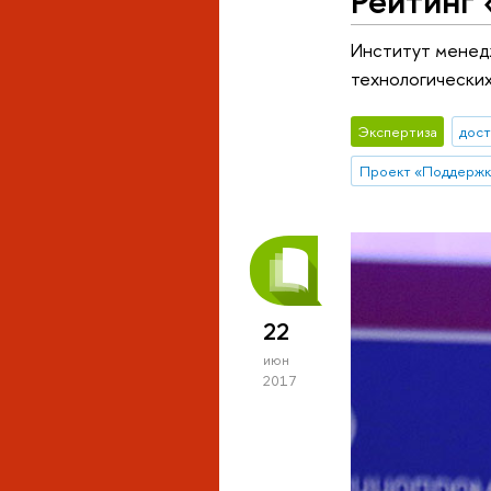
Рейтинг 
Институт менед
технологически
Экспертиза
дос
22
июн
2017