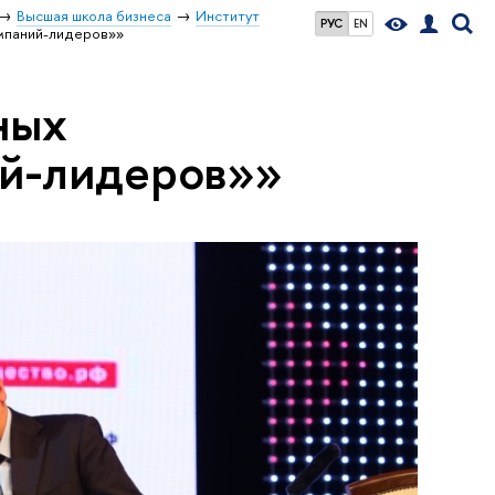
Высшая школа бизнеса
Институт
РУС
EN
мпаний-лидеров»»
ных
ий-лидеров»»