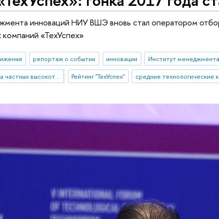
«ТехУспех»: гонка 2017 года с
жмента инноваций НИУ ВШЭ вновь стал оператором отбор
х компаний «ТехУспех»
тижения
репортаж о событии
инновации
Институт менеджмента
Проект «Поддержка частных высокотехнологических компаний-лидеров»
Рейтинг "ТехУспех"
средние технологические 