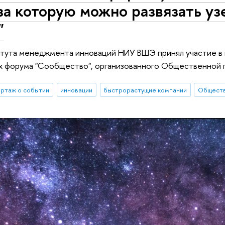
за которую можно развязать у
"
тута менеджмента инноваций НИУ ВШЭ принял участие в 
ах форума "Сообщество", организованного Общественной 
ртаж о событии
инновации
быстрорастущие компании
Обществ