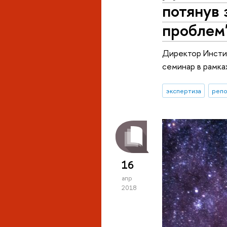
потянув 
проблем
Директор Инсти
семинар в рамк
экспертиза
репо
16
апр
2018