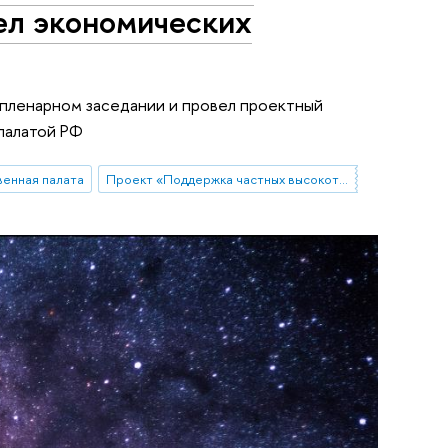
зел экономических
пленарном заседании и провел проектный
палатой РФ
енная палата
Проект «Поддержка частных высокотехнологических компаний-лидеров»