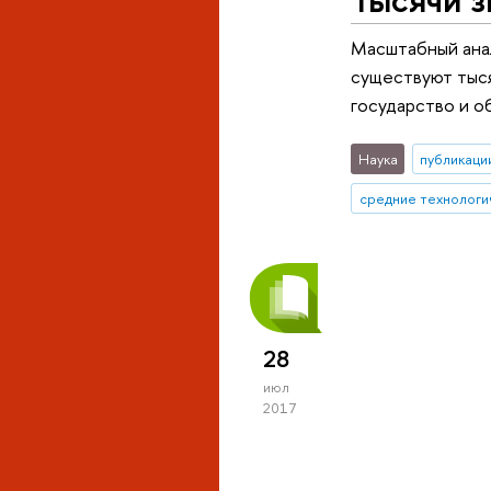
Масштабный анал
существуют тыся
государство и о
Наука
публикаци
средние технологи
28
июл
2017