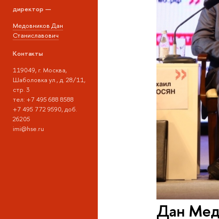
директор —
Медовников Дан
Станиславович
Контакты
119049, г. Москва,
Шаболовка ул., д. 28/11,
стр. 3
тел: +7 495 688 8588
+7 495 772 9590, доб.
26205
imi@hse.ru
Дан Мед