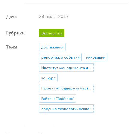
28 июля 2017
Дата
Рубрики
Экспертиза
Темы
достижения
репортаж о событии
инновации
Институт менеджмента инноваций
конкурс
Проект «Поддержка частных высокотехнологических компаний-лидеров»
Рейтинг "ТехУспех"
средние технологические компании