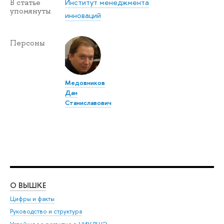
Институт менеджмента
В статье
упомянуты
инноваций
Персоны
Медовников
Дан
Станиславович
О ВЫШКЕ
ОБ
Цифры и факты
Ли
Руководство и структура
Дов