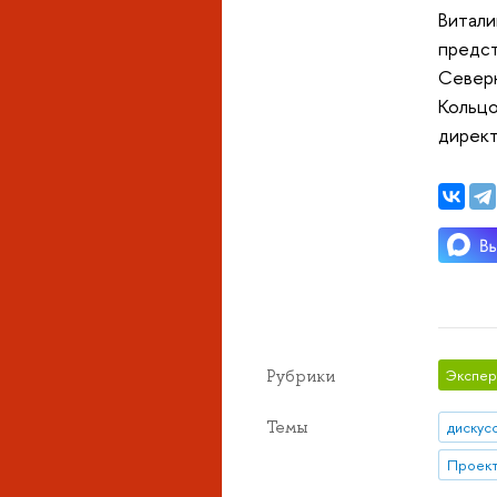
Витали
предст
Северн
Кольцо
директ
Рубрики
Экспер
Темы
дискус