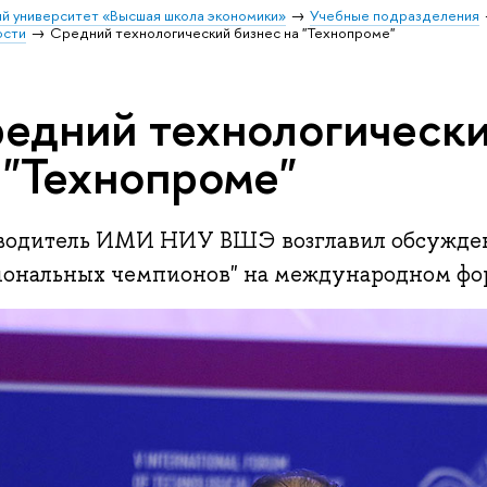
й университет «Высшая школа экономики»
Учебные подразделения
ости
Средний технологический бизнес на "Технопроме"
едний технологически
 "Технопроме"
водитель ИМИ НИУ ВШЭ возглавил обсужден
иональных чемпионов" на международном фо