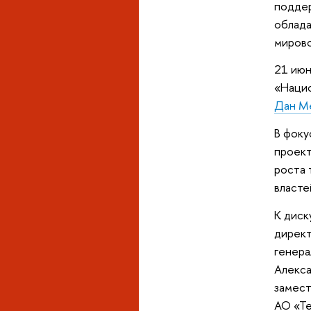
поддер
облада
мирово
21 июн
«Наци
Дан М
В фоку
проект
роста 
власте
К диск
директ
генера
Алекс
замест
АО «Те