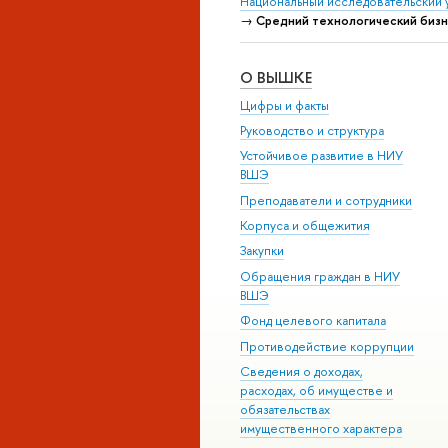
Национальный исследовательский 
→
Средний технологический бизн
О ВЫШКЕ
Цифры и факты
Руководство и структура
Устойчивое развитие в НИУ
ВШЭ
Преподаватели и сотрудники
Корпуса и общежития
Закупки
Обращения граждан в НИУ
ВШЭ
Фонд целевого капитала
Противодействие коррупции
Сведения о доходах,
расходах, об имуществе и
обязательствах
имущественного характера