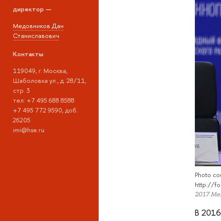
директор —
Медовников Дан
Станиславович
Контакты
119049, г. Москва,
Шаболовка ул., д. 28/11,
стр. 3
тел: +7 495 688 8588
+7 495 772 9590, доб.
26205
imi@hse.ru
Photo c
http://
2017 М
В 2016