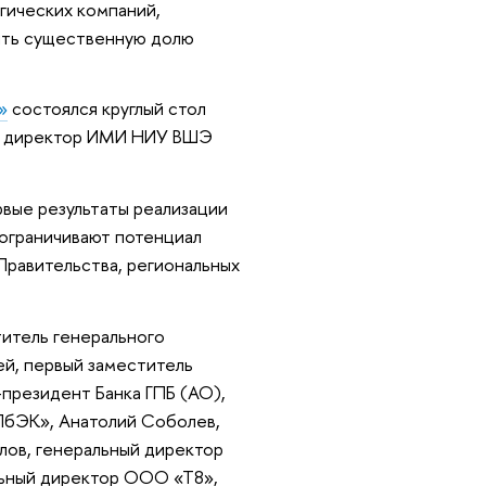
гических компаний,
ять существенную долю
»
состоялся круглый стол
е директор ИМИ НИУ ВШЭ
рвые результаты реализации
ограничивают потенциал
 Правительства, региональных
титель генерального
ей, первый заместитель
президент Банка ГПБ (АО),
бЭК», Анатолий Соболев,
лов, генеральный директор
льный директор ООО «Т8»,