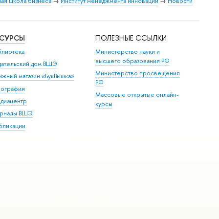
ая школа бизнеса
→
Институт менеджмента инноваций
→
Новости
ЕСУРСЫ
ПОЛЕЗНЫЕ ССЫЛКИ
блиотека
Министерство науки и
высшего образования РФ
дательский дом ВШЭ
Министерство просвещения
ижный магазин «БукВышка»
РФ
пография
Массовые открытые онлайн-
диацентр
курсы
рналы ВШЭ
бликации