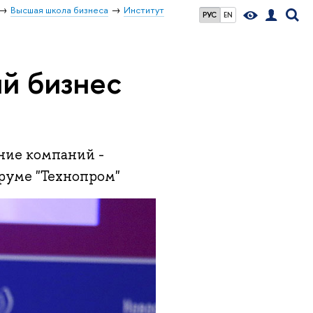
Высшая школа бизнеса
Институт
РУС
EN
й бизнес
ие компаний -
руме "Технопром"