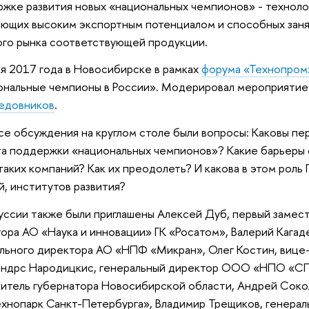
жке развития новых «национальных чемпионов» - техноло
ющих высоким экспортным потенциалом и способных зан
го рынка соответствующей продукции.
я 2017 года в Новосибирске в рамках
форума «Технопром
ональные чемпионы в России». Модерировал мероприяти
едовников
.
се обсуждения на круглом столе были вопросы: Каковы пе
а поддержки «национальных чемпионов»? Какие барьеры 
таких компаний? Как их преодолеть? И какова в этом роль
й, институтов развития?
уссии также были приглашены Алексей Дуб, первый замес
ора АО «Наука и инновации» ГК «Росатом», Валерий Кагад
льного директора АО «НПФ «Микран», Олег Костин, вице-
андрс Народицкис, генеральный директор ООО «НПО «СП
итель губернатора Новосибирской области, Андрей Соко
хнопарк Санкт-Петербурга», Владимир Трещиков, генера