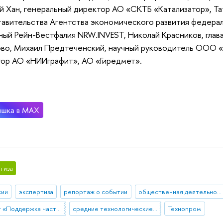
й Хан, генеральный директор АО «СКТБ «Катализатор», Та
авительства Агентства экономического развития федерал
ый Рейн-Вестфалия NRW.INVEST, Николай Красников, глав
во, Михаил Предтеченский, научный руководитель ООО «
ор АО «НИИграфит», АО «Гиредмет».
тиза
сии
экспертиза
репортаж о событии
общественная деятельность
Проект «Поддержка частных высокотехнологических компаний-лидеров»
средние технологические компании
Технопром