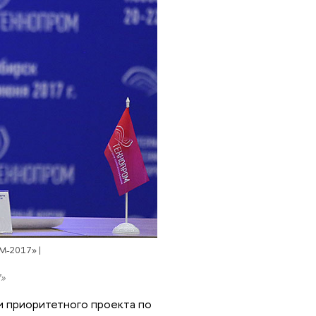
М-2017» |
7»
и приоритетного проекта по