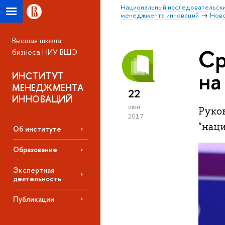
Национальный исследовательски
менеджмента инноваций
Нов
Высшая школа
Ср
бизнеса НИУ ВШЭ
на
ИНСТИТУТ
МЕНЕДЖМЕНТА
22
ИННОВАЦИЙ
июн
Руко
2017
"нац
Об институте
Образование
Экспертная
деятельность
Публикации