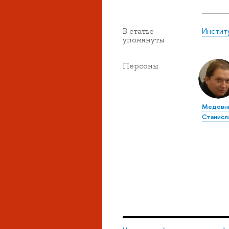
Инстит
В статье
упомянуты
Персоны
Медовн
Станисл