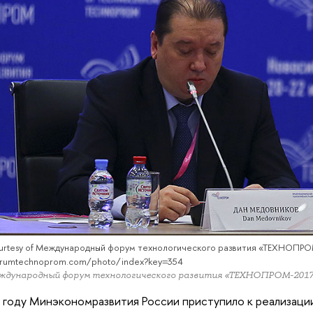
ourtesy of Международный форум технологического развития «ТЕХНОПРО
forumtechnoprom.com/photo/index?key=354
еждународный форум технологического развития «ТЕХНОПРОМ-201
 году Минэкономразвития России приступило к реализаци