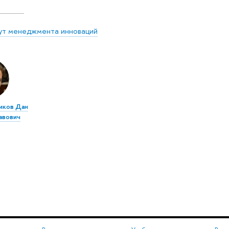
ут менеджмента инноваций
иков Дан
авович