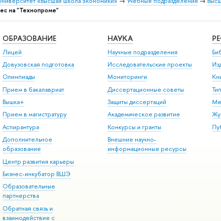
университет «Высшая школа экономики»
→
Учебные подразделения
→
Высш
ес на "Технопроме"
ОБРАЗОВАНИЕ
НАУКА
Р
Лицей
Научные подразделения
Би
Довузовская подготовка
Исследовательские проекты
Из
Олимпиады
Мониторинги
Кн
Прием в бакалавриат
Диссертационные советы
Ти
Вышка+
Защиты диссертаций
Ме
Прием в магистратуру
Академическое развитие
Жу
Аспирантура
Конкурсы и гранты
Пу
Дополнительное
Внешние научно-
образование
информационные ресурсы
Центр развития карьеры
Бизнес-инкубатор ВШЭ
Образовательные
партнерства
Обратная связь и
взаимодействие с