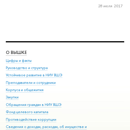
28 июля 2017
О ВЫШКЕ
ОБ
Цифры и факты
Ли
Руководство и структура
Дов
Устойчивое развитие в НИУ ВШЭ
Ол
Преподаватели и сотрудники
При
Корпуса и общежития
Вы
Закупки
При
Обращения граждан в НИУ ВШЭ
Ас
Фонд целевого капитала
До
Противодействие коррупции
Цен
Сведения о доходах, расходах, об имуществе и
Би