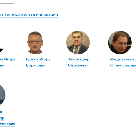
ут менеджмента инноваций
ян Игорь
Гурков Игорь
Зухба Даур
Медовников 
ич
Борисович
Сергеевич
Станиславов
в
др
тинович