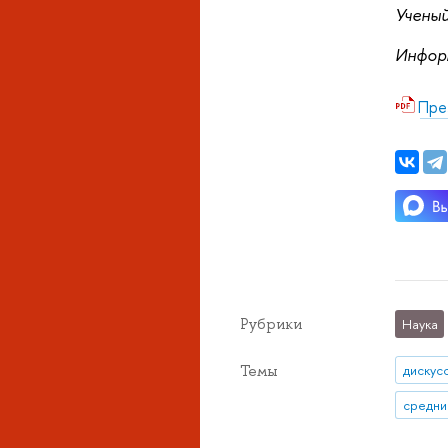
Учены
Инфор
Пре
Рубрики
Наука
Темы
дискус