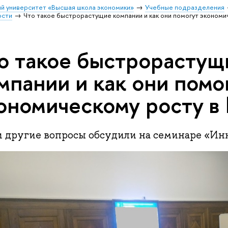
й университет «Высшая школа экономики»
Учебные подразделения
ости
Что такое быстрорастущие компании и как они помогут экономи
о такое быстрорастущ
мпании и как они помо
ономическому росту в
и другие вопросы обсудили на семинаре «Ин