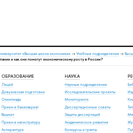
университет «Высшая школа экономики»
→
Учебные подразделения
→
Высш
ании и как они помогут экономическому росту в России?
ОБРАЗОВАНИЕ
НАУКА
Р
Лицей
Научные подразделения
Би
Довузовская подготовка
Исследовательские проекты
Из
Олимпиады
Мониторинги
Кн
Прием в бакалавриат
Диссертационные советы
Ти
Вышка+
Защиты диссертаций
Ме
Прием в магистратуру
Академическое развитие
Жу
Аспирантура
Конкурсы и гранты
Пу