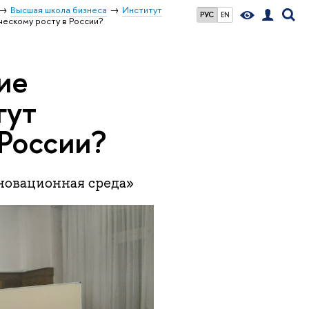
Высшая школа бизнеса
Институт
РУС
EN
ческому росту в России?
ие
гут
 России?
новационная среда»