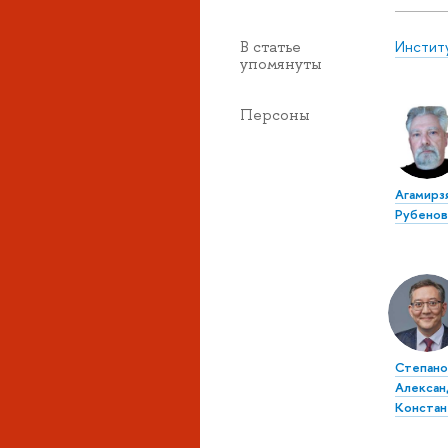
Инстит
В статье
упомянуты
Персоны
Агамирз
Рубенов
Степано
Алексан
Констан