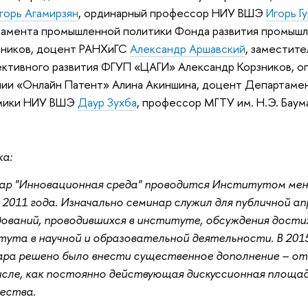
горь Агамирзян
, ординарный профессор НИУ ВШЭ
Игорь Г
амента промышленной политики Фонда развития промышл
тников, доцент РАНХиГС
Александр Аршавский
, заместите
ктивного развития ФГУП «ЦАГИ» Александр Корзников, 
ии «Онлайн Патент» Алина Акиншина, доцент Департаме
мики НИУ ВШЭ
Даур Зухба
, профессор МГТУ им. Н.Э. Бау
ка:
ар "Инновационная среда" проводится Институтом ме
2011 года. Изначально семинар служил для публичной а
ований, проводившихся в институте, обсуждения дости
ута в научной и образовательной деятельности. В 2015
ра решено было внести существенное дополнение – отн
сле, как постоянно действующая дискуссионная площад
ества.