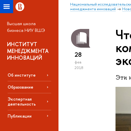
Национальный исследовательски
менеджмента инноваций
Нов
Высшая школа
Чт
бизнеса НИУ ВШЭ
ко
ИНСТИТУТ
МЕНЕДЖМЕНТА
28
эк
ИННОВАЦИЙ
фев
2018
Об институте
Эти 
Образование
Экспертная
деятельность
Публикации