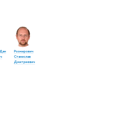
Дан
Розмирович
ич
Станислав
Дмитриевич