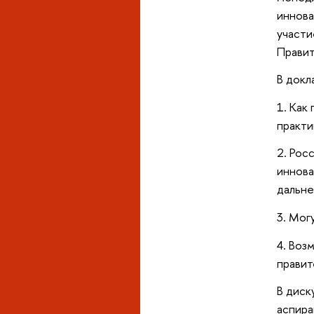
иннов
участи
Прави
В докл
1. Как
практи
2. Рос
иннова
дальне
3. Мог
4. Воз
правит
В диск
аспира