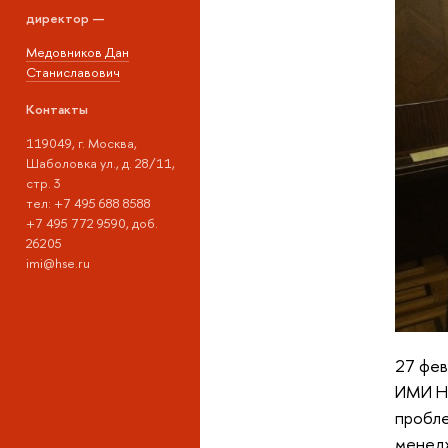
директор —
Медовников Дан
Станиславович
Контакты
119049, г. Москва,
Шаболовка ул., д. 28/11,
стр. 3
тел: +7 495 688 8588
+7 495 772 9590, доб.
26205
imi@hse.ru
27 фев
ИМИ НИ
пробле
менед