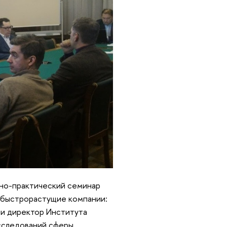
чно-практический семинар
 быстрорастущие компании:
ли директор Института
сследований сферы