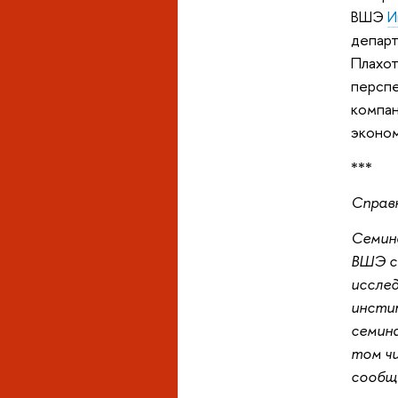
ВШЭ
И
департ
Плахо
перспе
компан
эконо
***
Справ
Семин
ВШЭ с 
исслед
инстит
семина
том чи
сообщ