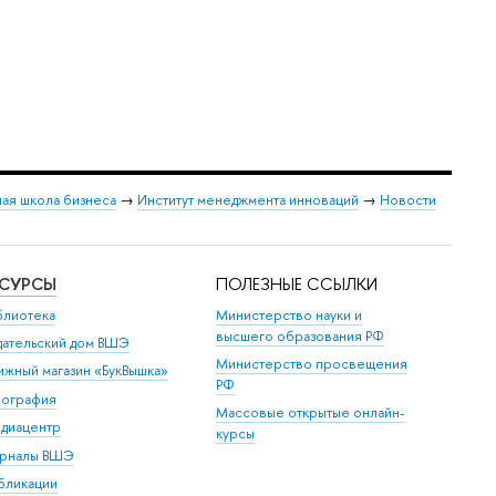
ая школа бизнеса
→
Институт менеджмента инноваций
→
Новости
ЕСУРСЫ
ПОЛЕЗНЫЕ ССЫЛКИ
блиотека
Министерство науки и
высшего образования РФ
дательский дом ВШЭ
Министерство просвещения
ижный магазин «БукВышка»
РФ
пография
Массовые открытые онлайн-
диацентр
курсы
рналы ВШЭ
бликации