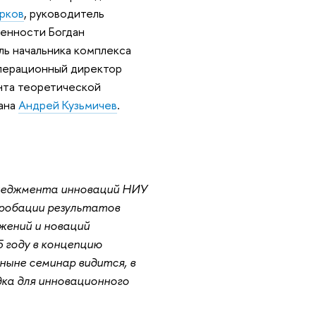
урков
, руководитель
енности Богдан
ль начальника комплекса
операционный директор
нта теоретической
мана
Андрей Кузьмичев
.
неджмента инноваций НИУ
пробации результатов
жений и новаций
 году в концепцию
ыне семинар видится, в
ка для инновационного