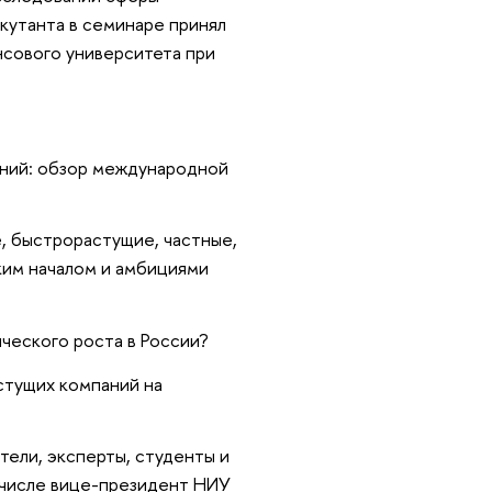
скутанта в семинаре принял
сового университета при
аний: обзор международной
, быстрорастущие, частные,
ким началом и амбициями
ческого роста в России?
стущих компаний на
тели, эксперты, студенты и
м числе вице-президент НИУ