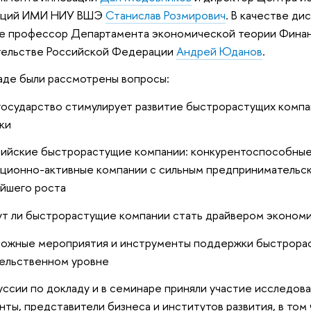
аций ИМИ НИУ ВШЭ
Станислав Розмирович
. В качестве ди
е профессор Департамента экономической теории Финан
тельстве Российской Федерации
Андрей Юданов
.
аде были рассмотрены вопросы:
 государство стимулирует развитие быстрорастущих комп
ки
сийские быстрорастущие компании: конкурентоспособные
ционно-активные компании с сильным предпринимательс
йшего роста
ут ли быстрорастущие компании стать драйвером экономи
можные мероприятия и инструменты поддержки быстрора
ельственном уровне
уссии по докладу и в семинаре приняли участие исследова
нты, представители бизнеса и институтов развития, в то