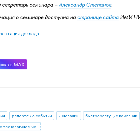
й секретарь семинара –
Александр Степанов
.
мация о семинаре доступна на
странице сайта
ИМИ НИ
зентация доклада
сии
репортаж о событии
инновации
быстрорастущие компании
средние технологические компании