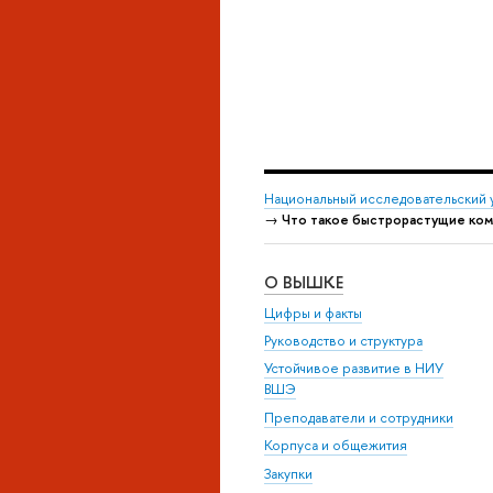
Национальный исследовательский 
→
Что такое быстрорастущие комп
О ВЫШКЕ
Цифры и факты
Руководство и структура
Устойчивое развитие в НИУ
ВШЭ
Преподаватели и сотрудники
Корпуса и общежития
Закупки