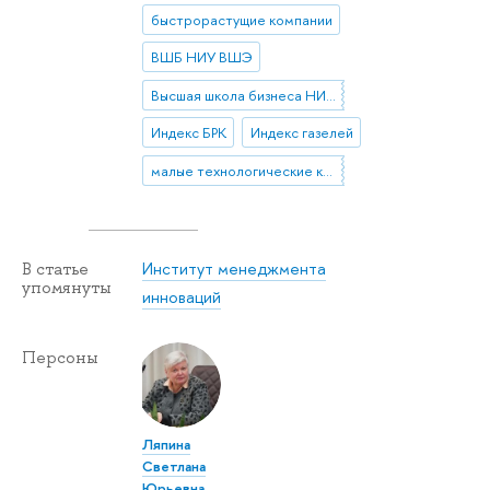
быстрорастущие компании
ВШБ НИУ ВШЭ
Высшая школа бизнеса НИУ ВШЭ
Индекс БРК
Индекс газелей
малые технологические компании (МТК)
Институт менеджмента
В статье
упомянуты
инноваций
Персоны
Ляпина
Светлана
Юрьевна