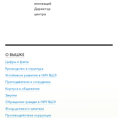
инноваций:
Директор
центра
О ВЫШКЕ
ОБ
Цифры и факты
Ли
Руководство и структура
Дов
Устойчивое развитие в НИУ ВШЭ
Ол
Преподаватели и сотрудники
При
Корпуса и общежития
Вы
Закупки
При
Обращения граждан в НИУ ВШЭ
Ас
Фонд целевого капитала
До
Противодействие коррупции
Цен