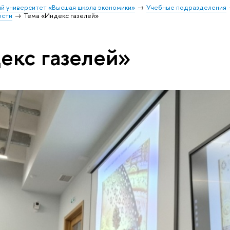
й университет «Высшая школа экономики»
Учебные подразделения
ости
Тема «Индекс газелей»
екс газелей»