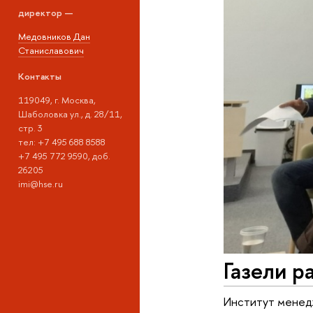
директор —
Медовников Дан
Станиславович
Контакты
119049, г. Москва,
Шаболовка ул., д. 28/11,
стр. 3
тел: +7 495 688 8588
+7 495 772 9590, доб.
26205
imi@hse.ru
Газели р
Институт менед