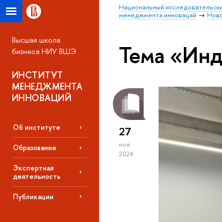
Национальный исследовательски
менеджмента инноваций
Нов
Высшая школа
Тема «Инд
бизнеса НИУ ВШЭ
ИНСТИТУТ
МЕНЕДЖМЕНТА
ИННОВАЦИЙ
Об институте
27
ноя
Образование
2024
Экспертная
деятельность
Публикации