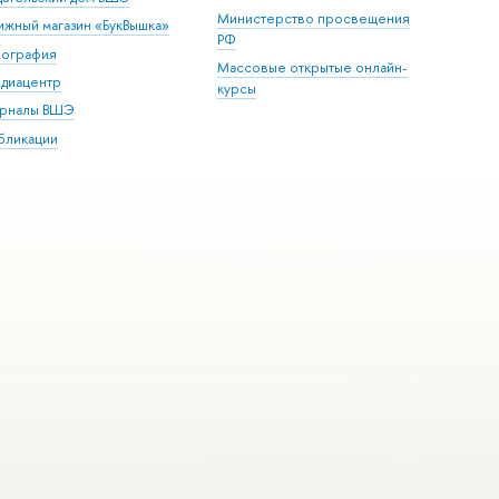
Министерство просвещения
ижный магазин «БукВышка»
РФ
пография
Массовые открытые онлайн-
диацентр
курсы
рналы ВШЭ
бликации