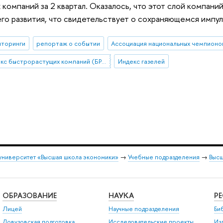
компаний за 2 квартал. Оказалось, что этот слой компан
го развития, что свидетельствует о сохраняющемся импу
иторинги
репортаж о событии
Ассоциация национальных чемпионо
Индекс быстрорастущих компаний (БРК)
Индекс газелей
университет «Высшая школа экономики»
→
Учебные подразделения
→
Высш
ОБРАЗОВАНИЕ
НАУКА
Р
Лицей
Научные подразделения
Би
Довузовская подготовка
Исследовательские проекты
Из