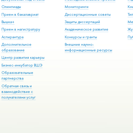
Олимпиады
Мониторинги
Кн
Прием в бакалавриат
Диссертационные советы
Ти
Вышка+
Защиты диссертаций
Ме
Прием в магистратуру
Академическое развитие
Жу
Аспирантура
Конкурсы и гранты
Пу
Дополнительное
Внешние научно-
образование
информационные ресурсы
Центр развития карьеры
Бизнес-инкубатор ВШЭ
Образовательные
партнерства
Обратная связь и
взаимодействие с
получателями услуг