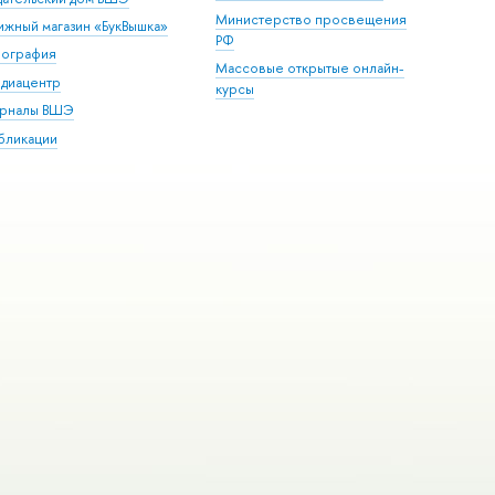
Министерство просвещения
ижный магазин «БукВышка»
РФ
пография
Массовые открытые онлайн-
диацентр
курсы
рналы ВШЭ
бликации