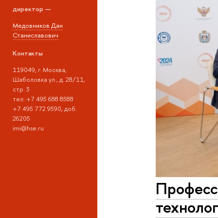
директор —
Медовников Дан
Станиславович
Контакты
119049, г. Москва,
Шаболовка ул., д. 28/11,
стр. 3
тел: +7 495 688 8588
+7 495 772 9590, доб.
26205
imi@hse.ru
Професс
технолог