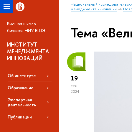
Национальный исследовательски
менеджмента инноваций
Нов
Высшая школа
Тема «Вел
бизнеса НИУ ВШЭ
ИНСТИТУТ
МЕНЕДЖМЕНТА
ИННОВАЦИЙ
Об институте
19
сен
Образование
2024
Экспертная
деятельность
Публикации