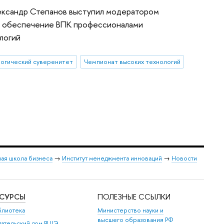
ксандр Степанов выступил модератором
в: обеспечение ВПК профессионалами
логий
огический суверенитет
Чемпионат высоких технологий
ая школа бизнеса
→
Институт менеджмента инноваций
→
Новости
ЕСУРСЫ
ПОЛЕЗНЫЕ ССЫЛКИ
блиотека
Министерство науки и
высшего образования РФ
дательский дом ВШЭ