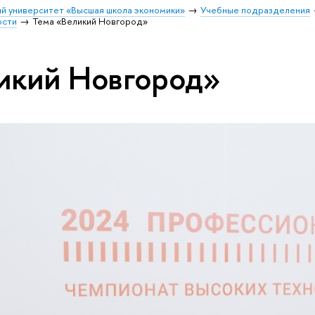
й университет «Высшая школа экономики»
Учебные подразделения
ости
Тема «Великий Новгород»
икий Новгород»