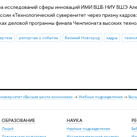
а исследований сферы инноваций ИМИ ВШБ НИУ ВШЭ Але
ссии «Технологический суверенитет через призму кадро
ках деловой программы финала Чемпионата высоких техно
ертиза
репортаж о событии
Великий Новгород
кадры
технол
университет «Высшая школа экономики»
→
Учебные подразделения
→
Высш
ОБРАЗОВАНИЕ
НАУКА
Р
Лицей
Научные подразделения
Би
Довузовская подготовка
Исследовательские проекты
Из