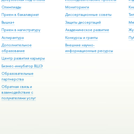
Олимпиады
Мониторинги
Кн
Прием в бакалавриат
Диссертационные советы
Ти
Вышка+
Защиты диссертаций
Ме
Прием в магистратуру
Академическое развитие
Жу
Аспирантура
Конкурсы и гранты
Пу
Дополнительное
Внешние научно-
образование
информационные ресурсы
Центр развития карьеры
Бизнес-инкубатор ВШЭ
Образовательные
партнерства
Обратная связь и
взаимодействие с
получателями услуг