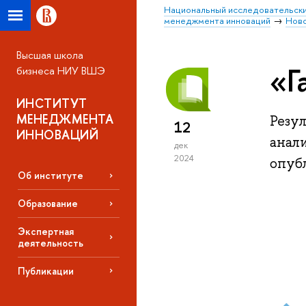
Национальный исследовательски
менеджмента инноваций
Нов
Высшая школа
«Г
бизнеса НИУ ВШЭ
ИНСТИТУТ
МЕНЕДЖМЕНТА
Резу
12
ИННОВАЦИЙ
анал
дек
2024
опуб
Об институте
Образование
Экспертная
деятельность
Публикации