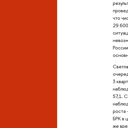
резуль
провед
что чи
29 600
ситуац
невозм
России
основн
Светла
очеред
3 квар
наблюд
57,1. 
наблюд
роста 
БРК в 
же вре