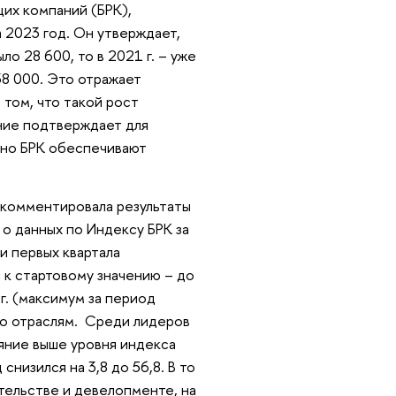
их компаний (БРК),
 2023 год. Он утверждает,
ло 28 600, то в 2021 г. – уже
 38 000. Это отражает
 том, что такой рост
ние подтверждает для
нно БРК обеспечивают
окомментировала результаты
 о данных по Индексу БРК за
ри первых квартала
ся к стартовому значению – до
 г. (максимум за период
по отраслям. Среди лидеров
яние выше уровня индекса
низился на 3,8 до 56,8. В то
тельстве и девелопменте, на