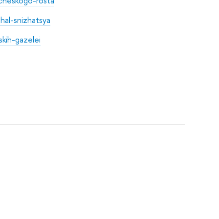
cheskogo-rosta
hal-snizhatsya
kih-gazelei