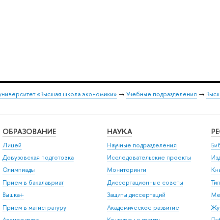
университет «Высшая школа экономики»
→
Учебные подразделения
→
Высш
ОБРАЗОВАНИЕ
НАУКА
Р
Лицей
Научные подразделения
Би
Довузовская подготовка
Исследовательские проекты
Из
Олимпиады
Мониторинги
Кн
Прием в бакалавриат
Диссертационные советы
Ти
Вышка+
Защиты диссертаций
Ме
Прием в магистратуру
Академическое развитие
Жу
Аспирантура
Конкурсы и гранты
Пу