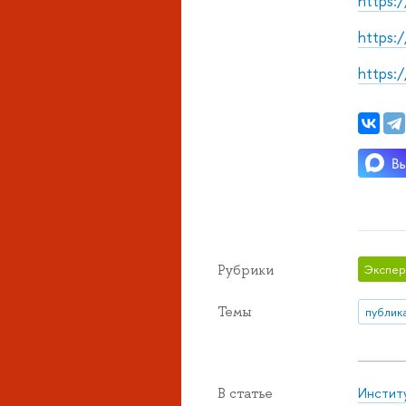
https:
https:
https:
Рубрики
Экспер
Темы
публик
Инстит
В статье