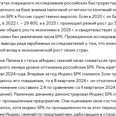
татах очередного исследования российских быстрорастущ
енного на базе анализа налоговой отчетности компаний за
сло БРК в России существенно выросло. Если в 2020 г. их бы
, в 2022 г. – 29 800, а в 2023 г. произошел резкий рост до
ию общего роста экономики в 2023 г. и свидетельствует о
ожен без увеличения числа БРК. Проведенное исследова
 выводы ряда зарубежных исследователей о том, что име
ой вклад в экономический рост своих стран.
на Ляпина в статье «Индекс газелей начал снижаться» пр
ного замера уровня оптимизма российских БРК. Речь идет
тал 2024 года. Впервые за год Индекс БРК снизился. Если т
алось его повышение, то в III квартале 2024 г. он откатил
Снижение составило 2,4 по сравнению со II кварталом 2024
ения). Различную динамику демонстрировал Индекс БРК 
– промышленные предприятия. Они оценивали свое состо
целом, хотя индекс БРК по промышленности за этот период с
мя Индекс газелей по предприятиям, работающим в строи