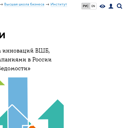
Высшая школа бизнеса
Институт
РУС
EN
и
а инноваций ВШБ,
паниями в России
Ведомости»