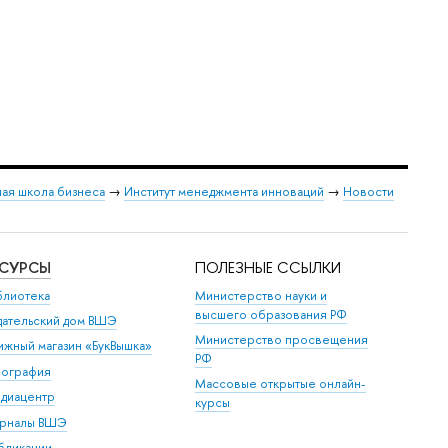
ая школа бизнеса
→
Институт менеджмента инноваций
→
Новости
ЕСУРСЫ
ПОЛЕЗНЫЕ ССЫЛКИ
блиотека
Министерство науки и
высшего образования РФ
дательский дом ВШЭ
Министерство просвещения
ижный магазин «БукВышка»
РФ
пография
Массовые открытые онлайн-
диацентр
курсы
рналы ВШЭ
бликации