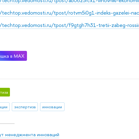
//techtop.vedomosti.ru/tpost/ab06z5rcx1-vinovniki-ekonomi
//techtop.vedomosti.ru/tpost/rotvm5i0g1-indeks-gazelei-nac
//techtop.vedomosti.ru/tpost/f9gtgh7h31-tretii-zabeg-rossiis
тиза
ации
экспертиза
инновации
ут менеджмента инноваций