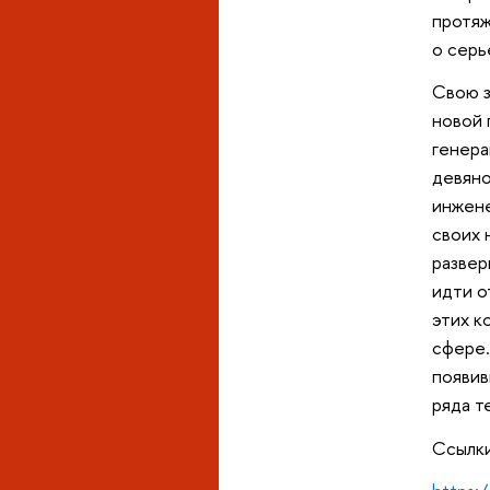
протяж
о серь
Свою з
новой 
генера
девяно
инжене
своих 
развер
идти о
этих к
сфере.
появив
ряда т
Ссылки