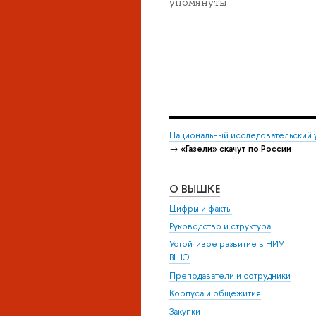
упомянуты
Национальный исследовательский 
→
«Газели» скачут по России
О ВЫШКЕ
Цифры и факты
Руководство и структура
Устойчивое развитие в НИУ
ВШЭ
Преподаватели и сотрудники
Корпуса и общежития
Закупки