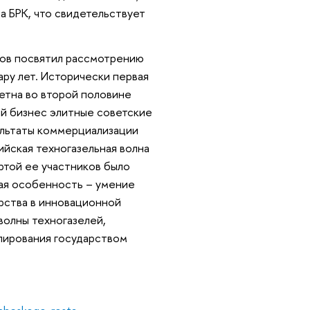
 БРК, что свидетельствует
ков посвятил рассмотрению
ару лет. Исторически первая
етна во второй половине
ий бизнес элитные советские
ультаты коммерциализации
йская техногазельная волна
ртой ее участников было
ная особенность – умение
рства в инновационной
волны техногазелей,
лирования государством