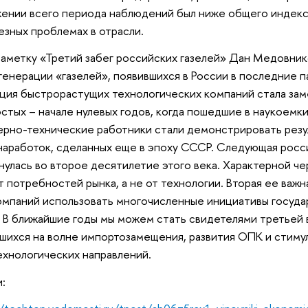
ении всего периода наблюдений был ниже общего индекса
езных проблемах в отрасли.
аметку «Третий забег российских газелей» Дан Медовни
генерации «газелей», появившихся в России в последние п
ция быстрорастущих технологических компаний стала зам
стых – начале нулевых годов, когда пошедшие в наукоемк
рно-технические работники стали демонстрировать рез
наработок, сделанных еще в эпоху СССР. Следующая росси
нулась во второе десятилетие этого века. Характерной че
т потребностей рынка, а не от технологии. Вторая ее важ
омпаний использовать многочисленные инициативы госуда
 В ближайшие годы мы можем стать свидетелями третьей 
шихся на волне импортозамещения, развития ОПК и стиму
ехнологических направлений.
: