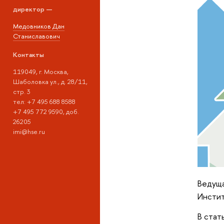
директор —
Медовников Дан
Станиславович
Контакты
119049, г. Москва,
Шаболовка ул., д. 28/11,
стр. 3
тел: +7 495 688 8588
+7 495 772 9590, доб.
26205
imi@hse.ru
Ведуща
Инсти
В стат