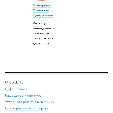
Розмирович
Станислав
Дмитриевич
Институт
менеджмента
инноваций:
Заместитель
директора
О ВЫШКЕ
ОБ
Цифры и факты
Ли
Руководство и структура
Дов
Устойчивое развитие в НИУ ВШЭ
Ол
Преподаватели и сотрудники
При