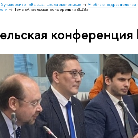
й университет «Высшая школа экономики»
Учебные подразделения
ости
Тема «Апрельская конференция ВШЭ»
рельская конференци