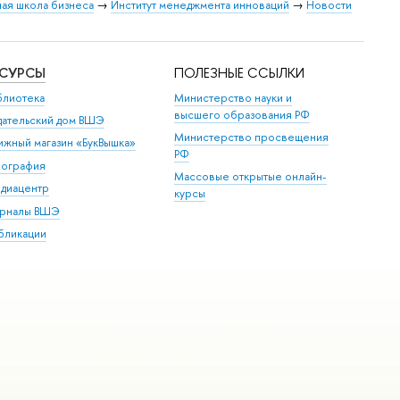
ая школа бизнеса
→
Институт менеджмента инноваций
→
Новости
ЕСУРСЫ
ПОЛЕЗНЫЕ ССЫЛКИ
блиотека
Министерство науки и
высшего образования РФ
дательский дом ВШЭ
Министерство просвещения
ижный магазин «БукВышка»
РФ
пография
Массовые открытые онлайн-
диацентр
курсы
рналы ВШЭ
бликации