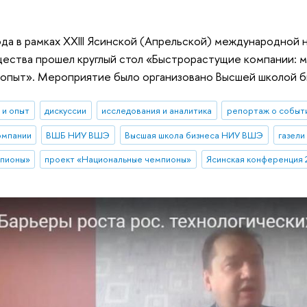
ода в рамках XXIII Ясинской (Апрельской) международной
ества прошел круглый стол «Быстрорастущие компании: 
опыт». Мероприятие было организовано Высшей школой 
 и опыт
дискуссии
исследования и аналитика
репортаж о событ
омпании
ВШБ НИУ ВШЭ
Высшая школа бизнеса НИУ ВШЭ
газели
мпионы»
проект «Национальные чемпионы»
Ясинская конференция 