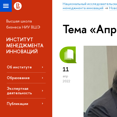
Национальный исследовательски
менеджмента инноваций
Нов
Высшая школа
Тема «Ап
бизнеса НИУ ВШЭ
ИНСТИТУТ
МЕНЕДЖМЕНТА
ИННОВАЦИЙ
Об институте
11
апр
Образование
2022
Экспертная
деятельность
Публикации