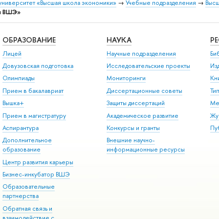
университет «Высшая школа экономики»
→
Учебные подразделения
→
Высш
я ВШЭ»
ОБРАЗОВАНИЕ
НАУКА
Р
Лицей
Научные подразделения
Би
Довузовская подготовка
Исследовательские проекты
Из
Олимпиады
Мониторинги
Кн
Прием в бакалавриат
Диссертационные советы
Ти
Вышка+
Защиты диссертаций
Ме
Прием в магистратуру
Академическое развитие
Жу
Аспирантура
Конкурсы и гранты
Пу
Дополнительное
Внешние научно-
образование
информационные ресурсы
Центр развития карьеры
Бизнес-инкубатор ВШЭ
Образовательные
партнерства
Обратная связь и
взаимодействие с