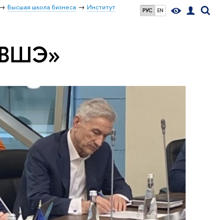
Высшая школа бизнеса
Институт
РУС
EN
я ВШЭ»