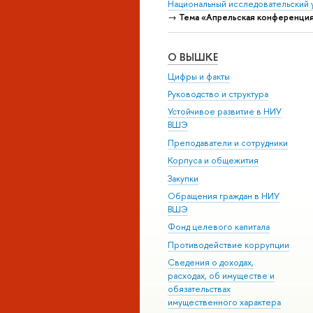
Национальный исследовательский 
→
Тема «Апрельская конференци
О ВЫШКЕ
Цифры и факты
Руководство и структура
Устойчивое развитие в НИУ
ВШЭ
Преподаватели и сотрудники
Корпуса и общежития
Закупки
Обращения граждан в НИУ
ВШЭ
Фонд целевого капитала
Противодействие коррупции
Сведения о доходах,
расходах, об имуществе и
обязательствах
имущественного характера