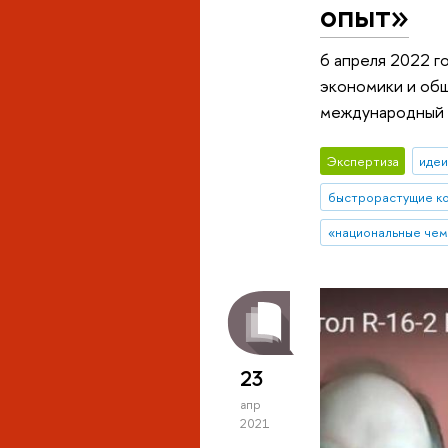
опыт»
6 апреля 2022 г
экономики и общ
международный 
Экспертиза
идеи
быстрорастущие к
«национальные че
23
апр
2021