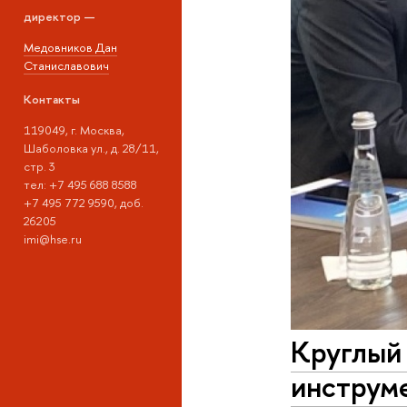
директор —
Медовников Дан
Станиславович
Контакты
119049, г. Москва,
Шаболовка ул., д. 28/11,
стр. 3
тел: +7 495 688 8588
+7 495 772 9590, доб.
26205
imi@hse.ru
Круглый
инструм