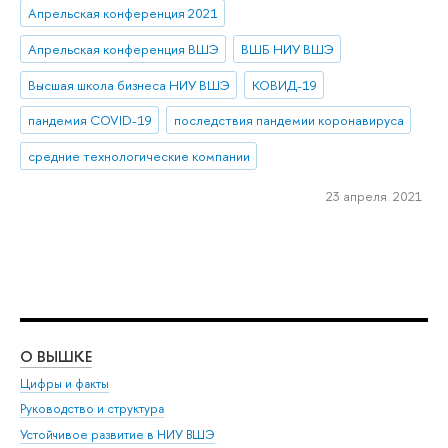
Апрельская конференция 2021
Апрельская конференция ВШЭ
ВШБ НИУ ВШЭ
Высшая школа бизнеса НИУ ВШЭ
КОВИД-19
пандемия COVID-19
последствия пандемии коронавируса
средние технологические компании
23 апреля 2021
О ВЫШКЕ
ОБ
Цифры и факты
Ли
Руководство и структура
Дов
Устойчивое развитие в НИУ ВШЭ
Ол