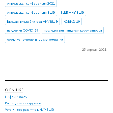
Апрельская конференция 2021
Апрельская конференция ВШЭ
ВШБ НИУ ВШЭ
Высшая школа бизнеса НИУ ВШЭ
КОВИД-19
пандемия COVID-19
последствия пандемии коронавируса
средние технологические компании
23 апреля 2021
О ВЫШКЕ
ОБ
Цифры и факты
Ли
Руководство и структура
Дов
Устойчивое развитие в НИУ ВШЭ
Ол