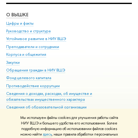
О ВЫШКЕ
ОБ
Цифры и факты
Ли
Руководство и структура
Дов
Устойчивое развитие в НИУ ВШЭ
Ол
Преподаватели и сотрудники
При
Корпуса и общежития
Вы
Закупки
При
Обращения граждан в НИУ ВШЭ
Ас
Фонд целевого капитала
До
Противодействие коррупции
Цен
Сведения о доходах, расходах, об имуществе и
Би
обязательствах имущественного характера
Об
Сведения об образовательной организации
Обр
Людям с ограниченными возможностями здоровья
Мы используем файлы cookies для улучшения работы сайта
Единая платежная страница
НИУ ВШЭ и большего удобства его использования. Более
подробную информацию об использовании файлов cookies
Работа в Вышке
можно найти
здесь
, наши правила обработки персональных