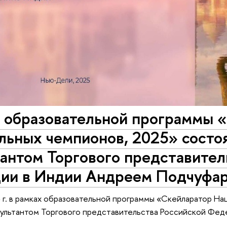
х образовательной программы 
ьных чемпионов, 2025» состоя
антом Торгового представител
ии в Индии Андреем Подчуфа
 г. в рамках образовательной программы «Скейларатор Н
сультантом Торгового представительства Российской Фе