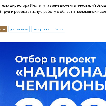
ителю директора Института менеджмента инноваций Высше
труд и результативную работу в области прикладных исс
изнь
достижения
репортаж о событии