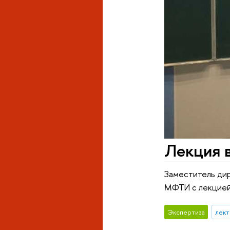
Лекция 
Заместитель ди
МФТИ с лекцией
Экспертиза
лек