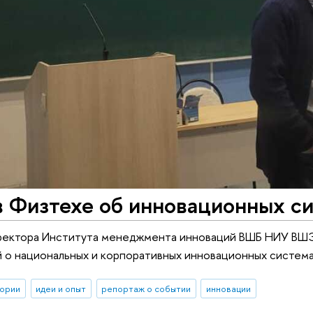
в Физтехе об инновационных с
ректора Института менеджмента инноваций ВШБ НИУ ВШЭ 
 о национальных и корпоративных инновационных система
тории
идеи и опыт
репортаж о событии
инновации