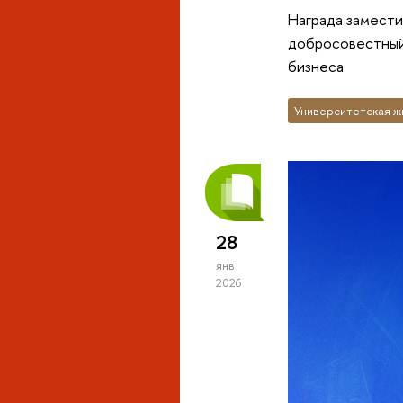
Награда замест
добросовестный 
бизнеса
Университетская ж
28
янв
2026