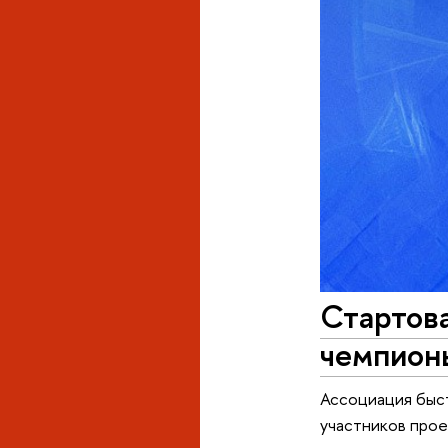
Стартов
чемпион
Ассоциация быст
участников прое