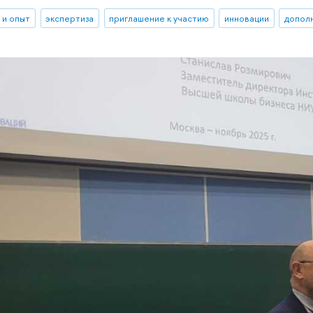
 и опыт
экспертиза
приглашение к участию
инновации
допол