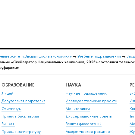
университет «Высшая школа экономики»
→
Учебные подразделения
→
Высш
граммы «Скейларатор Национальных чемпионов, 2025» состоялся телемос
чуфаровым
ОБРАЗОВАНИЕ
НАУКА
Р
Лицей
Научные подразделения
Би
Довузовская подготовка
Исследовательские проекты
Из
Олимпиады
Мониторинги
Кн
Прием в бакалавриат
Диссертационные советы
Ти
Вышка+
Защиты диссертаций
Ме
Прием в магистратуру
Академическое развитие
Жу