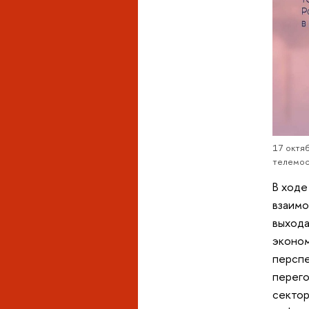
17 октя
телемос
В ходе
взаимо
выхода
эконом
перспе
перего
сектор