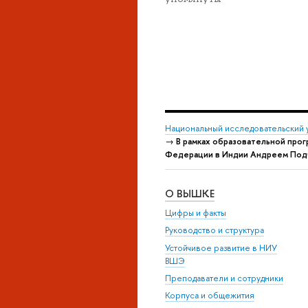
Национальный исследовательский 
→
В рамках образовательной про
Федерации в Индии Андреем Под
О ВЫШКЕ
Цифры и факты
Руководство и структура
Устойчивое развитие в НИУ
ВШЭ
Преподаватели и сотрудники
Корпуса и общежития