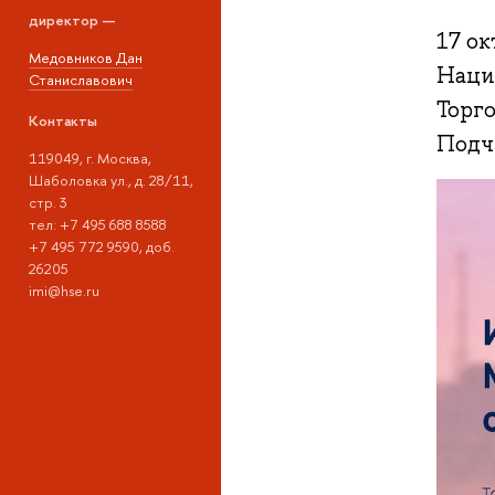
директор —
17 ок
Медовников Дан
Наци
Станиславович
Торг
Контакты
Подч
119049, г. Москва,
Шаболовка ул., д. 28/11,
стр. 3
тел: +7 495 688 8588
+7 495 772 9590, доб.
26205
imi@hse.ru