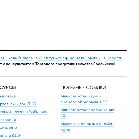
ая школа бизнеса
→
Институт менеджмента инноваций
→
Новости
т с консультантом Торгового представительства Российской
ЕСУРСЫ
ПОЛЕЗНЫЕ ССЫЛКИ
блиотека
Министерство науки и
высшего образования РФ
дательский дом ВШЭ
Министерство просвещения
ижный магазин «БукВышка»
РФ
пография
Массовые открытые онлайн-
диацентр
курсы
рналы ВШЭ