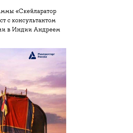
граммы «Скейларатор
ст с консультантом
ции в Индии Андреем