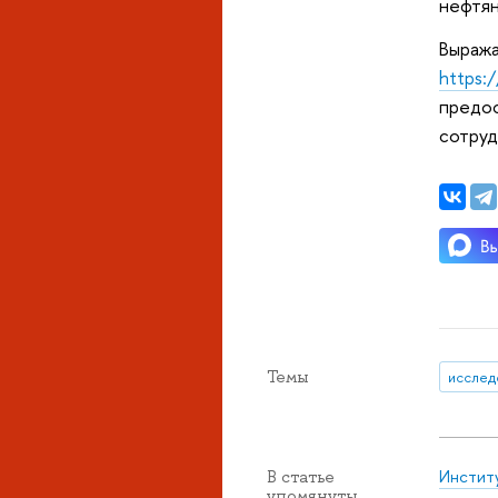
нефтян
Выража
https:/
предо
сотруд
Темы
исслед
Инстит
В статье
упомянуты