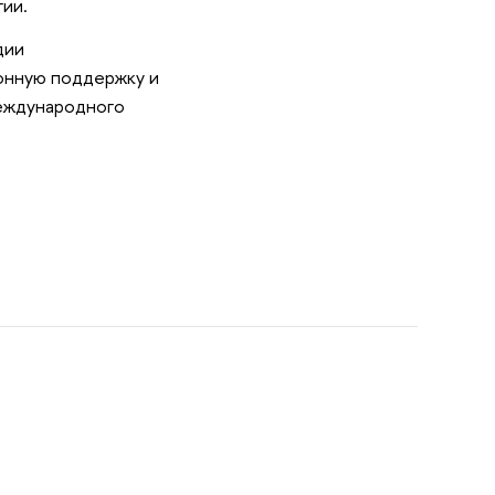
гии.
дии
онную поддержку и
еждународного