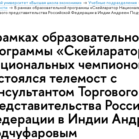
й университет «Высшая школа экономики»
Учебные подразделения
ости
В рамках образовательной программы «Скейларатор Националь
ового представительства Российской Федерации в Индии Андреем По
рамках образовательн
ограммы «Скейларато
циональных чемпионо
стоялся телемост с
нсультантом Торгового
едставительства Росс
дерации в Индии Анд
дчуфаровым