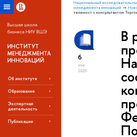
Национальный исследовательски
менеджмента инноваций
Нов
телемост с консультантом Торг
Высшая школа
В 
бизнеса НИУ ВШЭ
пр
ИНСТИТУТ
МЕНЕДЖМЕНТА
6
На
ИННОВАЦИЙ
ноя
со
2025
Об институте
ко
Образование
пр
Экспертная
деятельность
Фе
Публикации
По