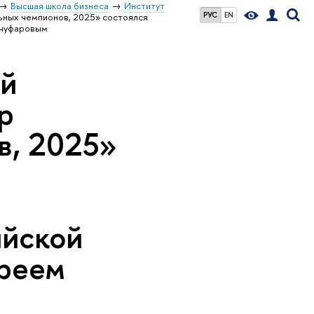
Высшая школа бизнеса
Институт
РУС
EN
ных чемпионов, 2025» состоялся
дчуфаровым
ой
р
в, 2025»
ийской
реем