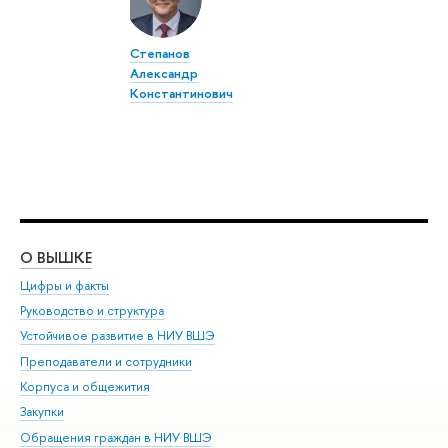
Степанов
Александр
Константинович
О ВЫШКЕ
ОБ
Цифры и факты
Ли
Руководство и структура
Дов
Устойчивое развитие в НИУ ВШЭ
Ол
Преподаватели и сотрудники
При
Корпуса и общежития
Вы
Закупки
При
Обращения граждан в НИУ ВШЭ
Ас