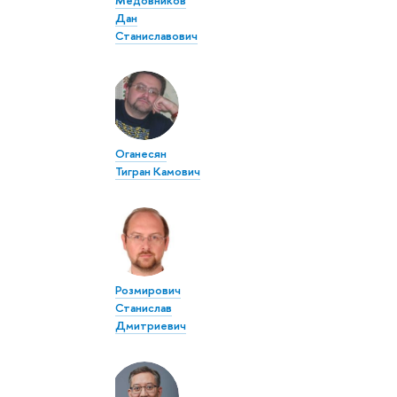
Дан
Станиславович
Оганесян
Тигран Камович
Розмирович
Станислав
Дмитриевич