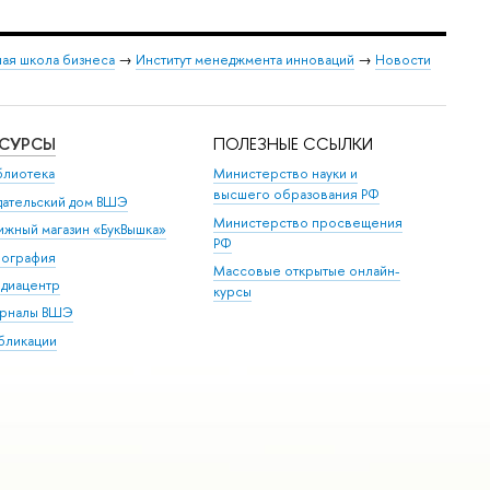
ая школа бизнеса
→
Институт менеджмента инноваций
→
Новости
ЕСУРСЫ
ПОЛЕЗНЫЕ ССЫЛКИ
блиотека
Министерство науки и
высшего образования РФ
дательский дом ВШЭ
Министерство просвещения
ижный магазин «БукВышка»
РФ
пография
Массовые открытые онлайн-
диацентр
курсы
рналы ВШЭ
бликации