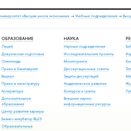
университет «Высшая школа экономики»
→
Учебные подразделения
→
Высш
ОБРАЗОВАНИЕ
НАУКА
Р
Лицей
Научные подразделения
Би
Довузовская подготовка
Исследовательские проекты
Из
Олимпиады
Мониторинги
Кн
Прием в бакалавриат
Диссертационные советы
Ти
Вышка+
Защиты диссертаций
Ме
Прием в магистратуру
Академическое развитие
Жу
Аспирантура
Конкурсы и гранты
Пу
Дополнительное
Внешние научно-
образование
информационные ресурсы
Центр развития карьеры
Бизнес-инкубатор ВШЭ
Образовательные