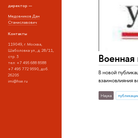
директор —
Медовников Дан
Станиславович
Контакты
119049, г. Москва,
Шаболовка ул., д. 28/11,
Военная
стр. 3
тел: +7 495 688 8588
+7 495 772 9590, доб.
В новой публик
26205
взаимовлияния в
imi@hse.ru
Наука
публикаци