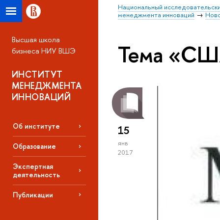
Национальный исследовательски
менеджмента инноваций
Нов
Высшая школа
Тема «С
бизнеса НИУ ВШЭ
ИНСТИТУТ
МЕНЕДЖМЕНТА
ИННОВАЦИЙ
Об институте
15
янв
Образование
2017
Экспертная
деятельность
Публикации