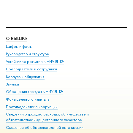
О ВЫШКЕ
ОБ
Цифры и факты
Ли
Руководство и структура
Дов
Устойчивое развитие в НИУ ВШЭ
Ол
Преподаватели и сотрудники
При
Корпуса и общежития
Вы
Закупки
При
Обращения граждан в НИУ ВШЭ
Ас
Фонд целевого капитала
До
Противодействие коррупции
Цен
Сведения о доходах, расходах, об имуществе и
Би
обязательствах имущественного характера
Об
Сведения об образовательной организации
Обр