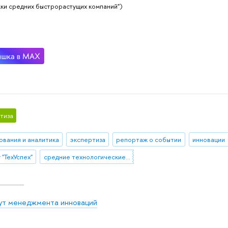
ки средних быстрорастущих компаний")
тиза
ования и аналитика
экспертиза
репортаж о событии
инновации
 "ТехУспех"
средние технологические компании
ут менеджмента инноваций