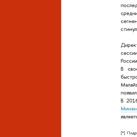
после
средни
сегме
стимул
Дирек
сесси
России
В сво
быстро
Малай
появил
В 201
Минэк
являет
[*] Под