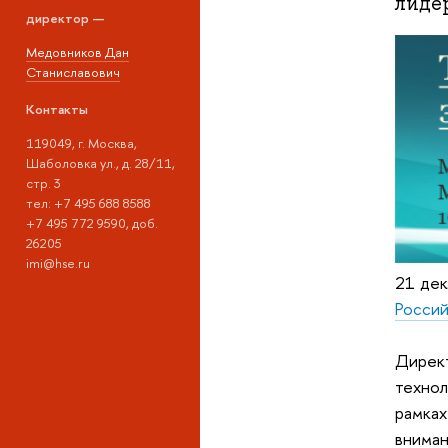
лиде
директор —
Медовников Дан
Станиславович
Контакты
119049, г. Москва,
Шаболовка ул., д. 28/11,
стр. 3
тел: +7 495 688 8588
+7 495 772 9590, доб.
26205
imi@hse.ru
21 дек
Россий
Дире
технол
рамка
внима