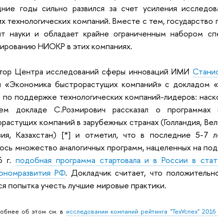
дние годы сильно развился за счет усиления исследов
х технологических компаний. Вместе с тем, государство 
нт науки и обладает крайне ограниченным набором сп
ированию НИОКР в этих компаниях.
тор Центра исследований сферы инноваций ИМИ
Стани
и «Экономика быстрорастущих компаний» с докладом 
 по поддержке технологических компаний-лидеров: наск
ем докладе С.Розмирович рассказал о программах
растущих компаний в зарубежных странах (Голландия, Вел
зия, Казахстан) [*] и отметил, что в последние 5-7 
ось множество аналогичных программ, нацеленных на под
6 г.
подобная программа стартовала и в России в ста
ономразвития РФ
. Докладчик считает, что положитель
ся попытка учесть лучшие мировые практики.
робнее об этом см. в
исследовании компаний рейтинга "ТехУспех" 2016