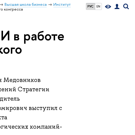
Высшая школа бизнеса
Институт
РУС
EN
го конгресса
И в работе
кого
н Медовников
влений Стратегии
одитель
озмирович выступил с
кта
огических компаний-