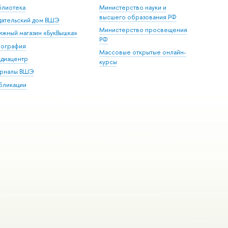
блиотека
Министерство науки и
высшего образования РФ
дательский дом ВШЭ
Министерство просвещения
ижный магазин «БукВышка»
РФ
пография
Массовые открытые онлайн-
диацентр
курсы
рналы ВШЭ
бликации