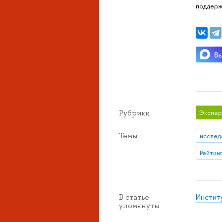
поддерж
Рубрики
Экспер
Темы
исслед
Рейтинг
Инстит
В статье
упомянуты