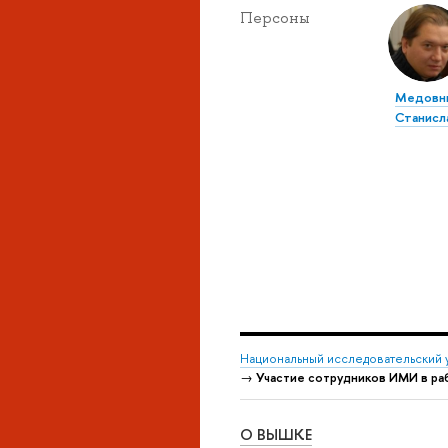
Персоны
Медовн
Станисл
Национальный исследовательский 
→
Участие сотрудников ИМИ в ра
О ВЫШКЕ