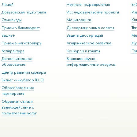
Лицей
Научные подразделения
Би
Довузовская подготовка
Исследовательские проекты
Из
Олимпиады
Мониторинги
Кн
Прием в бакалавриат
Диссертационные советы
Ти
Вышка+
Защиты диссертаций
Ме
Прием в магистратуру
Академическое развитие
Жу
Аспирантура
Конкурсы и гранты
Пу
Дополнительное
Внешние научно-
образование
информационные ресурсы
Центр развития карьеры
Бизнес-инкубатор ВШЭ
Образовательные
партнерства
Обратная связь и
взаимодействие с
получателями услуг