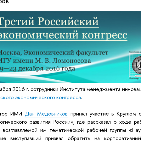
ров
абря 2016 г. сотрудники Института менеджмента инновац
ского экономического конгресса
.
ктор ИМИ
Дан Медовников
принял участие в Круглом с
огического развития России», где рассказал о ходе р
х возглавляемой им тематической рабочей группы «Нау
ние выступавший призвал обратить на корпоративны