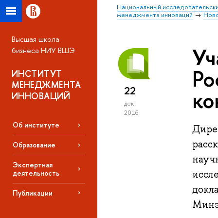
Национальный исследовательски
менеджмента инноваций
Нов
Высшая школа
Уч
бизнеса НИУ ВШЭ
Ро
ИНСТИТУТ
МЕНЕДЖМЕНТА
22
ко
ИННОВАЦИЙ
дек
2016
Об институте
Дире
расск
Образование
науч
Экспертная
иссл
деятельность
докл
Публикации
Минэ