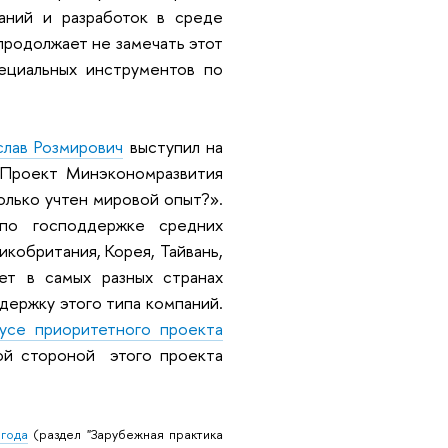
аний и разработок в среде
продолжает не замечать этот
ециальных инструментов по
слав Розмирович
выступил на
«Проект Минэкономразвития
олько учтен мировой опыт?».
 по господдержке средних
икобритания, Корея, Тайвань,
лет в самых разных странах
держку этого типа компаний.
тусе приоритетного проекта
ной стороной этого проекта
 года
(раздел "Зарубежная практика