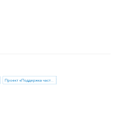
Проект «Поддержка частных высокотехнологических компаний-лидеров»