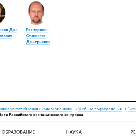
иков Дан
Розмирович
авович
Станислав
Дмитриевич
университет «Высшая школа экономики»
→
Учебные подразделения
→
Высш
боте Российского экономического конгресса
ОБРАЗОВАНИЕ
НАУКА
Р