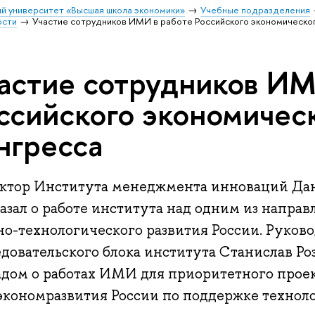
й университет «Высшая школа экономики»
Учебные подразделения
ости
Участие сотрудников ИМИ в работе Российского экономическо
астие сотрудников ИМ
ссийского экономичес
нгресса
ктор Института менеджмента инноваций Да
азал о работе института над одним из напра
но-технологического развития России. Руков
едовательского блока института Станислав Р
адом о работах ИМИ для приоритетного прое
кономразвития России по поддержке технол