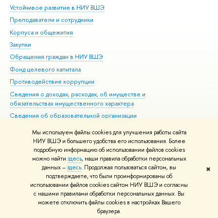
Устойчивое развитие в НИУ ВШЭ
Ол
Преподаватели и сотрудники
При
Корпуса и общежития
Вы
Закупки
При
Обращения граждан в НИУ ВШЭ
Ас
Фонд целевого капитала
До
Противодействие коррупции
Цен
Сведения о доходах, расходах, об имуществе и
Би
обязательствах имущественного характера
Об
Сведения об образовательной организации
Обр
Людям с ограниченными возможностями здоровья
Мы используем файлы cookies для улучшения работы сайта
Единая платежная страница
НИУ ВШЭ и большего удобства его использования. Более
подробную информацию об использовании файлов cookies
Работа в Вышке
можно найти
здесь
, наши правила обработки персональных
данных –
здесь
. Продолжая пользоваться сайтом, вы
✖
Редактору
подтверждаете, что были проинформированы об
© НИУ ВШЭ 1993–2026
Адреса и контакты
Условия использования
использовании файлов cookies сайтом НИУ ВШЭ и согласны
с нашими правилами обработки персональных данных. Вы
материалов
Политика конфиденциальности
Карта сайта
можете отключить файлы cookies в настройках Вашего
Шрифты HSE Sans и HSE Slab разработаны в
Школе дизайна НИУ ВШЭ
браузера.