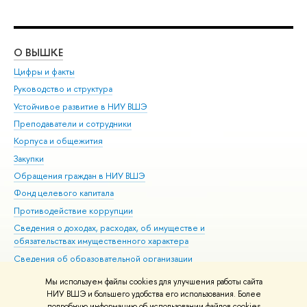
О ВЫШКЕ
ОБ
Цифры и факты
Ли
Руководство и структура
Дов
Устойчивое развитие в НИУ ВШЭ
Ол
Преподаватели и сотрудники
При
Корпуса и общежития
Вы
Закупки
При
Обращения граждан в НИУ ВШЭ
Ас
Фонд целевого капитала
До
Противодействие коррупции
Цен
Сведения о доходах, расходах, об имуществе и
Би
обязательствах имущественного характера
Об
Сведения об образовательной организации
Обр
Людям с ограниченными возможностями здоровья
Мы используем файлы cookies для улучшения работы сайта
Единая платежная страница
НИУ ВШЭ и большего удобства его использования. Более
подробную информацию об использовании файлов cookies