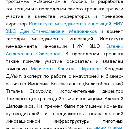
программы «Эврика-2» в России. В разработке
концепции и в проведении самого тренинга приняли
участие в качестве модераторов и тренеров
директор
Института менеджмента инноваций
НИУ
ВШЭ
Дан Станиславович Медовников
и доцент
кафедры менеджмента инноваций Института
менеджмента инноваций НИУ ВШЭ
Евгений
Алексеевич Савелёнок
. В проведении тренинга
также приняли участие основатель и владелец
компании
Марчмонт Капитал Партнерс
Кендрик
Д.Уайт, эксперт по работе с индустрией и бизнес-
развитию Империал Консалтанстс (Великобритания)
Татьяна Скоуфилд, исполнительный директор
Томского центра содействия инновациям Алексей
Шапошников. На тренинг были приглашены команды
руководителей и специалистов подразделений
инновационной инфраструктуры пилотных
университетов программы «Эврика-2»:
НИЯУ МИФИ
,