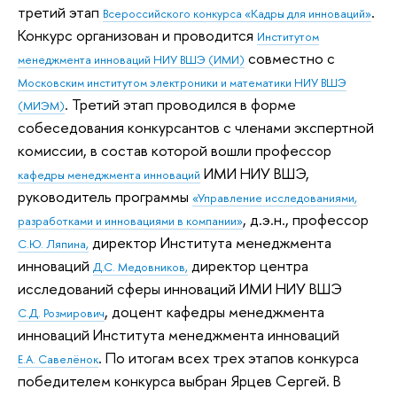
третий этап
.
Всероссийского конкурса «Кадры для инноваций»
Конкурс организован и проводится
Институтом
совместно с
менеджмента инноваций НИУ ВШЭ (ИМИ)
Московским институтом электроники и математики НИУ ВШЭ
. Третий этап проводился в форме
(МИЭМ)
собеседования конкурсантов с членами экспертной
комиссии, в состав которой вошли профессор
ИМИ НИУ ВШЭ,
кафедры менеджмента инноваций
руководитель программы
«Управление исследованиями,
, д.э.н., профессор
разработками и инновациями в компании»
директор Института менеджмента
С.Ю. Ляпина,
инноваций
директор центра
Д.С. Медовников,
исследований сферы инноваций ИМИ НИУ ВШЭ
, доцент кафедры менеджмента
С.Д. Розмирович
инноваций Института менеджмента инноваций
. По итогам всех трех этапов конкурса
Е.А. Савелёнок
победителем конкурса выбран Ярцев Сергей. В