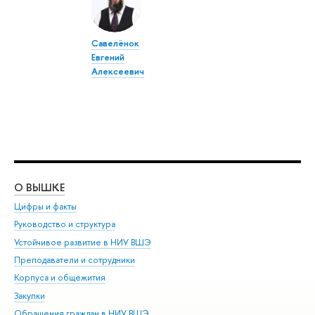
Савелёнок
Евгений
Алексеевич
О ВЫШКЕ
ОБ
Цифры и факты
Ли
Руководство и структура
Дов
Устойчивое развитие в НИУ ВШЭ
Ол
Преподаватели и сотрудники
При
Корпуса и общежития
Вы
Закупки
При
Обращения граждан в НИУ ВШЭ
Ас