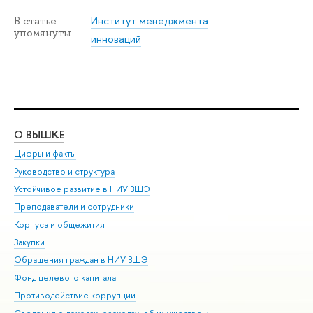
Институт менеджмента
В статье
упомянуты
инноваций
О ВЫШКЕ
ОБ
Цифры и факты
Ли
Руководство и структура
Дов
Устойчивое развитие в НИУ ВШЭ
Ол
Преподаватели и сотрудники
При
Корпуса и общежития
Вы
Закупки
При
Обращения граждан в НИУ ВШЭ
Ас
Фонд целевого капитала
До
Противодействие коррупции
Цен