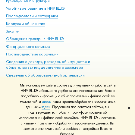
Руководство и структура
Дов
Устойчивое развитие в НИУ ВШЭ
Ол
Преподаватели и сотрудники
При
Корпуса и общежития
Вы
Закупки
При
Обращения граждан в НИУ ВШЭ
Ас
Фонд целевого капитала
До
Противодействие коррупции
Цен
Сведения о доходах, расходах, об имуществе и
Би
обязательствах имущественного характера
Об
Сведения об образовательной организации
Обр
Людям с ограниченными возможностями здоровья
Мы используем файлы cookies для улучшения работы сайта
Единая платежная страница
НИУ ВШЭ и большего удобства его использования. Более
подробную информацию об использовании файлов cookies
Работа в Вышке
можно найти
здесь
, наши правила обработки персональных
данных –
здесь
. Продолжая пользоваться сайтом, вы
✖
Редактору
подтверждаете, что были проинформированы об
© НИУ ВШЭ 1993–2026
Адреса и контакты
Условия использования
использовании файлов cookies сайтом НИУ ВШЭ и согласны
с нашими правилами обработки персональных данных. Вы
материалов
Политика конфиденциальности
Карта сайта
можете отключить файлы cookies в настройках Вашего
Шрифты HSE Sans и HSE Slab разработаны в
Школе дизайна НИУ ВШЭ
браузера.