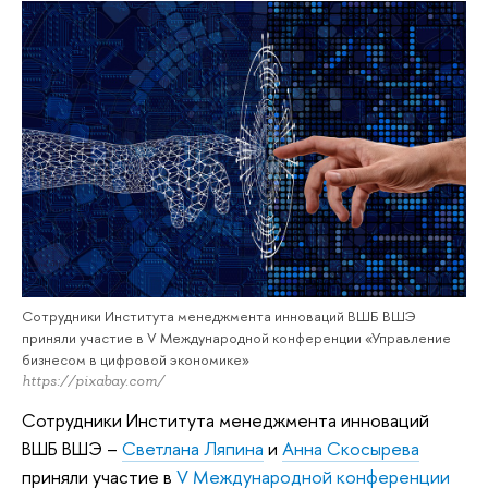
Сотрудники Института менеджмента инноваций ВШБ ВШЭ
приняли участие в V Международной конференции «Управление
бизнесом в цифровой экономике»
https://pixabay.com/
Сотрудники Института менеджмента инноваций
ВШБ ВШЭ –
Светлана Ляпина
и
Анна Скосырева
приняли участие в
V Международной конференции