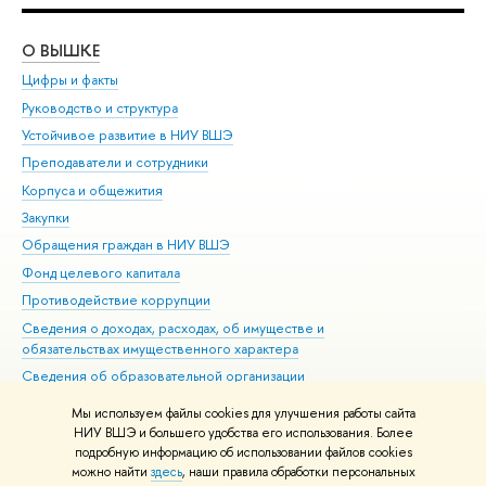
О ВЫШКЕ
ОБ
Цифры и факты
Ли
Руководство и структура
Дов
Устойчивое развитие в НИУ ВШЭ
Ол
Преподаватели и сотрудники
При
Корпуса и общежития
Вы
Закупки
При
Обращения граждан в НИУ ВШЭ
Ас
Фонд целевого капитала
До
Противодействие коррупции
Цен
Сведения о доходах, расходах, об имуществе и
Би
обязательствах имущественного характера
Об
Сведения об образовательной организации
Обр
Людям с ограниченными возможностями здоровья
Мы используем файлы cookies для улучшения работы сайта
Единая платежная страница
НИУ ВШЭ и большего удобства его использования. Более
подробную информацию об использовании файлов cookies
Работа в Вышке
можно найти
здесь
, наши правила обработки персональных