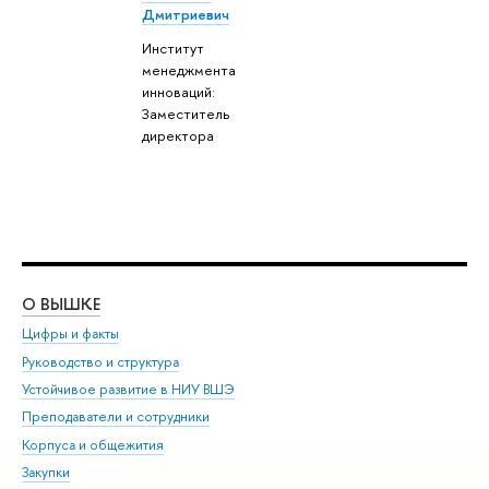
Дмитриевич
Институт
менеджмента
инноваций:
Заместитель
директора
О ВЫШКЕ
ОБ
Цифры и факты
Ли
Руководство и структура
Дов
Устойчивое развитие в НИУ ВШЭ
Ол
Преподаватели и сотрудники
При
Корпуса и общежития
Вы
Закупки
При